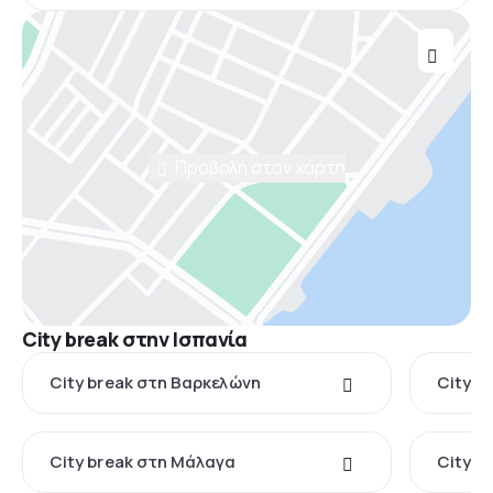
Προβολή στον χάρτη
City break στην Ισπανία
City break στη Βαρκελώνη
City b
City break στη Μάλαγα
City b