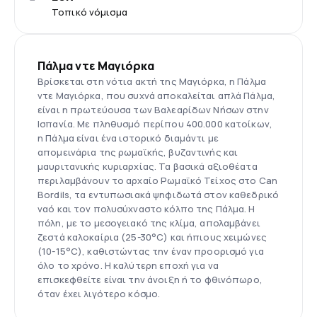
Τοπικό νόμισμα
Πάλμα ντε Μαγιόρκα
Βρίσκεται στη νότια ακτή της Μαγιόρκα, η Πάλμα
ντε Μαγιόρκα, που συχνά αποκαλείται απλά Πάλμα,
είναι η πρωτεύουσα των Βαλεαρίδων Νήσων στην
Ισπανία. Με πληθυσμό περίπου 400.000 κατοίκων,
η Πάλμα είναι ένα ιστορικό διαμάντι με
απομεινάρια της ρωμαϊκής, βυζαντινής και
μαυριτανικής κυριαρχίας. Τα βασικά αξιοθέατα
περιλαμβάνουν το αρχαίο Ρωμαϊκό Τείχος στο Can
Bordils, τα εντυπωσιακά ψηφιδωτά στον καθεδρικό
ναό και τον πολυσύχναστο κόλπο της Πάλμα. Η
πόλη, με το μεσογειακό της κλίμα, απολαμβάνει
ζεστά καλοκαίρια (25-30°C) και ήπιους χειμώνες
(10-15°C), καθιστώντας την έναν προορισμό για
όλο το χρόνο. Η καλύτερη εποχή για να
επισκεφθείτε είναι την άνοιξη ή το φθινόπωρο,
όταν έχει λιγότερο κόσμο.