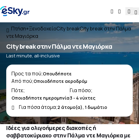
Πτήση+Ξενοδοχείο
City break
City break στην Πάλμα
ντε Μαγιόρκα
City break στην Πάλμα ντε Μαγιόρκα
Last minute, all-inclusive
Προς τα πού;
Από πού;
Πότε;
Για πόσο;
Για πόσα άτομα;
Ιδέες για ολιγοήμερες διακοπές ή
σαββατοκύριακο στην Πάλμα ντε Μαγιόρκα με