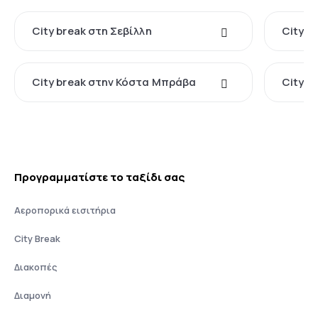
City break στη Σεβίλλη
City b
City break στην Κόστα Μπράβα
City br
Προγραμματίστε το ταξίδι σας
Αεροπορικά εισιτήρια
City Break
Διακοπές
Διαμονή