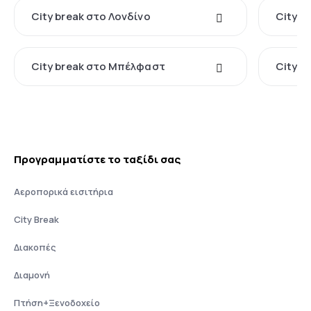
City break στο Λονδίνο
City b
City break στο Μπέλφαστ
City b
Προγραμματίστε το ταξίδι σας
Αεροπορικά εισιτήρια
City Break
Διακοπές
Διαμονή
Πτήση+Ξενοδοχείο