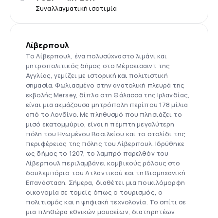
Συναλλαγματική ισοτιμία
Λίβερπουλ
Το Λίβερπουλ, ένα πολυσύχναστο λιμάνι και
μητροπολιτικός δήμος στο Μέρσεϊσαϊντ της
Αγγλίας, γεμίζει με ιστορική και πολιτιστική
σημασία. Φωλιασμένο στην ανατολική πλευρά της
εκβολής Mersey, δίπλα στη Θάλασσα της Ιρλανδίας,
είναι μια ακμάζουσα μητρόπολη περίπου 178 μίλια
από το Λονδίνο. Με πληθυσμό που πλησιάζει το
μισό εκατομμύριο, είναι η πέμπτη μεγαλύτερη
πόλη του Ηνωμένου Βασιλείου και το στολίδι της
περιφέρειας της πόλης του Λίβερπουλ. Ιδρύθηκε
ως δήμος το 1207, το λαμπρό παρελθόν του
Λίβερπουλ περιλαμβάνει κομβικούς ρόλους στο
δουλεμπόριο του Ατλαντικού και τη Βιομηχανική
Επανάσταση. Σήμερα, διαθέτει μια ποικιλόμορφη
οικονομία σε τομείς όπως ο τουρισμός, ο
πολιτισμός και η ψηφιακή τεχνολογία. Το σπίτι σε
μια πληθώρα εθνικών μουσείων, διατηρητέων