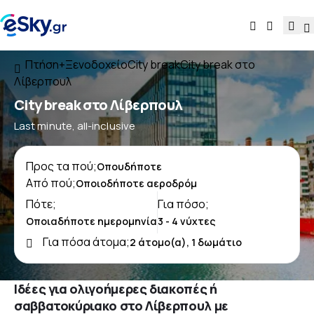
Πτήση+Ξενοδοχείο
City break
City break στο
Λίβερπουλ
City break στο Λίβερπουλ
Last minute, all-inclusive
Προς τα πού;
Από πού;
Πότε;
Για πόσο;
Για πόσα άτομα;
Ιδέες για ολιγοήμερες διακοπές ή
σαββατοκύριακο στο Λίβερπουλ με