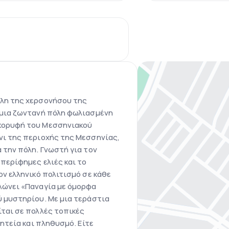
όλη της χερσονήσου της
 μια ζωντανή πόλη φωλιασμένη
κορυφή του Μεσσηνιακού
νι της περιοχής της Μεσσηνίας,
 την πόλη. Γνωστή για τον
περίφημες ελιές και το
ον ελληνικό πολιτισμό σε κάθε
λώνει «Παναγία με όμορφα
ύ μυστηρίου. Με μια τεράστια
ίται σε πολλές τοπικές
οητεία και πληθυσμό. Είτε