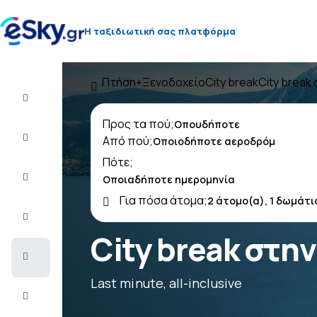
Η ταξιδιωτική σας πλατφόρμα
Πτήση+Ξενοδοχείο
City break
City break
Πτήση+Ξενοδοχείο
Προς τα πού;
Αεροπορικά
Από πού;
εισιτήρια
Πότε;
Διακοπές
Για πόσα άτομα;
Τελευταίας
στιγμής
City break στη
City
Break
Last minute, all-inclusive
Διαμονή