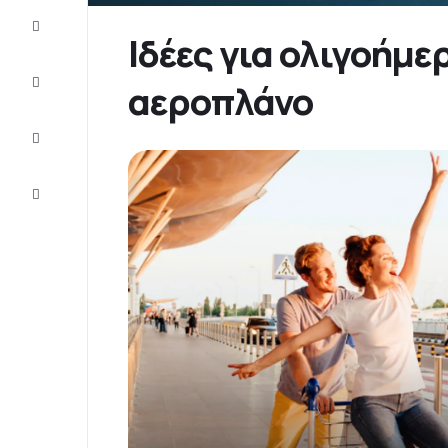
Προσφορές
Ιδέες για ολιγοήμ
Ολοκληρώστε
αεροπλάνο
το ταξίδι
Ιδέες και
συμβουλές
Eξυπηρέτηση
πελατών