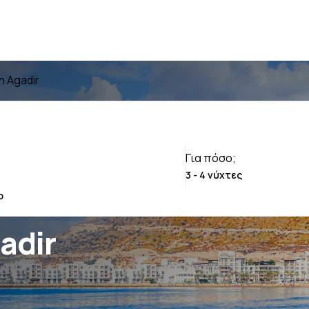
in Agadir
Για πόσο;
gadir