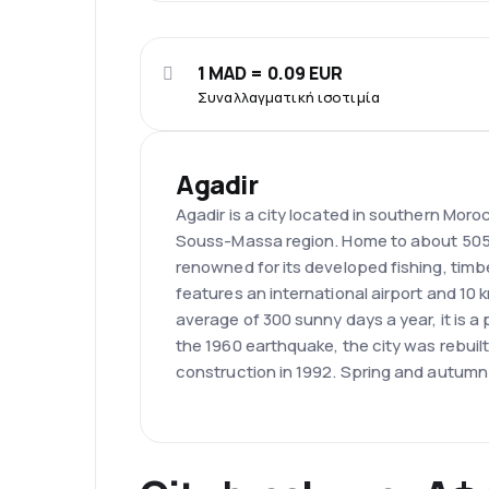
1 MAD = 0.09 EUR
Συναλλαγματική ισοτιμία
Agadir
Agadir is a city located in southern Moro
Souss-Massa region. Home to about 505,0
renowned for its developed fishing, timb
features an international airport and 10
average of 300 sunny days a year, it is a 
the 1960 earthquake, the city was rebui
construction in 1992. Spring and autumn a