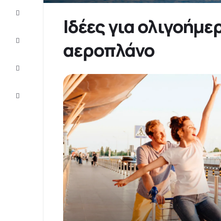
Προσφορές
Ιδέες για ολιγοήμε
Ολοκληρώστε
αεροπλάνο
το ταξίδι
Ιδέες και
συμβουλές
Eξυπηρέτηση
πελατών