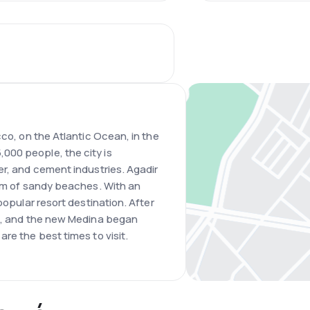
cco, on the Atlantic Ocean, in the
00 people, the city is
er, and cement industries. Agadir
 km of sandy beaches. With an
popular resort destination. After
lt, and the new Medina began
re the best times to visit.