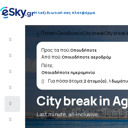
Η ταξιδιωτική σας πλατφόρμα
Πτήση+Ξενοδοχείο
City break
City break 
Πτήση+Ξενοδοχείο
Προς τα πού;
Αεροπορικά
Από πού;
εισιτήρια
Πότε;
Διακοπές
Για πόσα άτομα;
Τελευταίας
στιγμής
City break in A
City
Break
Last minute, all-inclusive
Διαμονή