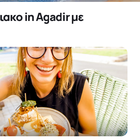
ακο in Agadir με