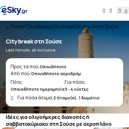
Πτήση+Ξενοδοχείο
City break
City break στη Σούσε
City break στη Σούσε
Last minute, all-inclusive
Προς τα πού;
Από πού;
Πότε;
Για πόσο;
Για πόσα άτομα;
Ιδέες για ολιγοήμερες διακοπές ή
σαββατοκύριακο στη Σούσε με αεροπλάνο