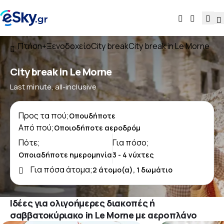
Πτήση+Ξενοδοχείο
City break
City break in Le Morne
City break in Le Morne
Last minute, all-inclusive
Προς τα πού;
Από πού;
Πότε;
Για πόσο;
Για πόσα άτομα;
Ιδέες για ολιγοήμερες διακοπές ή
σαββατοκύριακο in Le Morne με αεροπλάνο