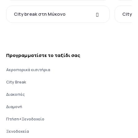
City break στη Μύκονο
City b
Προγραμματίστε το ταξίδι σας
Αεροπορικά εισιτήρια
City Break
Διακοπές
Διαμονή
Πτήση+Ξενοδοχείο
Ξενοδοχεία