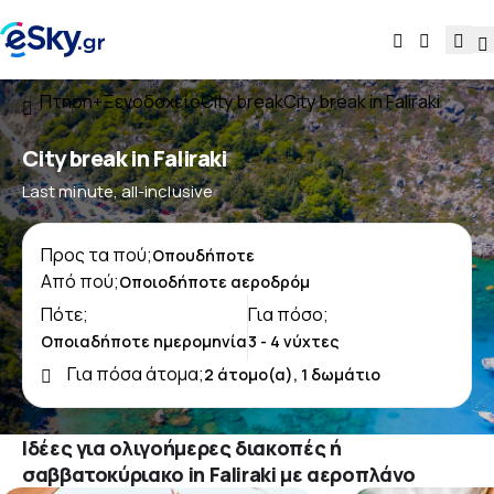
Πτήση+Ξενοδοχείο
City break
City break in Faliraki
City break in Faliraki
Last minute, all-inclusive
Προς τα πού;
Από πού;
Πότε;
Για πόσο;
Για πόσα άτομα;
Ιδέες για ολιγοήμερες διακοπές ή
σαββατοκύριακο in Faliraki με αεροπλάνο