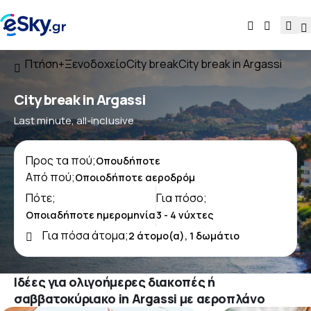
Πτήση+Ξενοδοχείο
City break
City break in Argassi
City break in Argassi
Last minute, all-inclusive
Προς τα πού;
Από πού;
Πότε;
Για πόσο;
Για πόσα άτομα;
Ιδέες για ολιγοήμερες διακοπές ή
σαββατοκύριακο in Argassi με αεροπλάνο