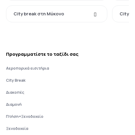
City break στη Μύκονο
City b
Προγραμματίστε το ταξίδι σας
Αεροπορικά εισιτήρια
City Break
Διακοπές
Διαμονή
Πτήση+Ξενοδοχείο
Ξενοδοχεία