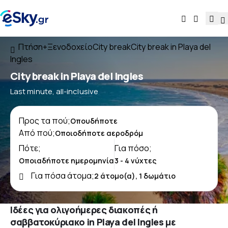
Πτήση+Ξενοδοχείο
City break
City break in Playa del
Ingles
City break in Playa del Ingles
Last minute, all-inclusive
Προς τα πού;
Από πού;
Πότε;
Για πόσο;
Για πόσα άτομα;
Ιδέες για ολιγοήμερες διακοπές ή
σαββατοκύριακο in Playa del Ingles με