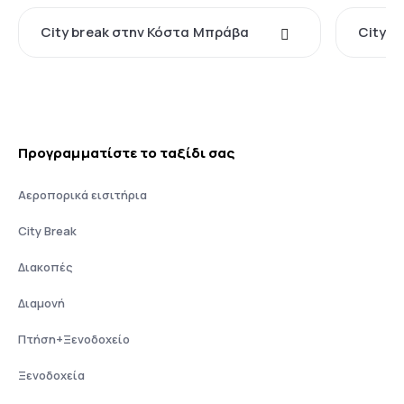
City break στην Κόστα Μπράβα
City br
Προγραμματίστε το ταξίδι σας
Αεροπορικά εισιτήρια
City Break
Διακοπές
Διαμονή
Πτήση+Ξενοδοχείο
Ξενοδοχεία