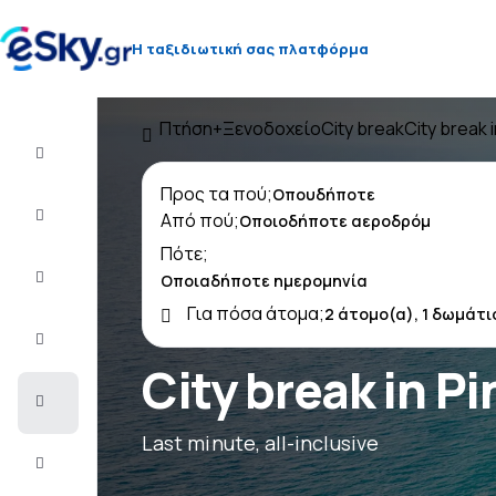
Η ταξιδιωτική σας πλατφόρμα
Πτήση+Ξενοδοχείο
City break
City break 
Πτήση+Ξενοδοχείο
Προς τα πού;
Αεροπορικά
Από πού;
εισιτήρια
Πότε;
Διακοπές
Για πόσα άτομα;
Τελευταίας
στιγμής
City break in P
City
Break
Last minute, all-inclusive
Διαμονή