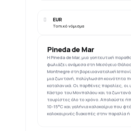
EUR
Τοπικό νόμισμα
Pineda de Mar
Η Pineda de Mar, μια γοητευτική παραθ
φωλιάζει ανάμεσα στη Μεσόγειο Θάλασ
Montnegre στη βορειοανατολική Ισπανί
μια ζωντανή, πολύγλωσση κοινότητα πο
καταλανικά. Οι παρθένες παραλίες, οι
Κάστρο του Μονπαλάου και τα ζωνταν
τουρίστες όλο το χρόνο. Απολαύστε ήπ
10-15°C και γαλήνια καλοκαίρια που φτά
καλοκαιρινές διακοπές στην παραλία ή