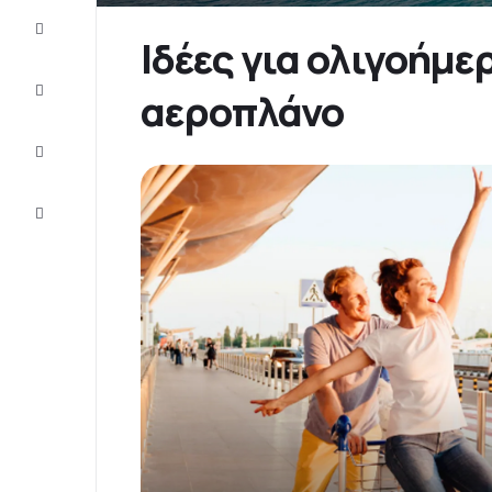
Προσφορές
Ιδέες για ολιγοήμε
Ολοκληρώστε
αεροπλάνο
το ταξίδι
Ιδέες και
συμβουλές
Eξυπηρέτηση
πελατών