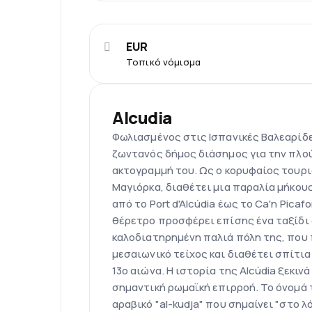
EUR
Τοπικό νόμισμα
Alcudia
Φωλιασμένος στις Ισπανικές Βαλεαρίδες
ζωντανός δήμος διάσημος για την πλού
ακτογραμμή του. Ως ο κορυφαίος τουρι
Μαγιόρκα, διαθέτει μια παραλία μήκους
από το Port d'Alcúdia έως το Ca'n Pica
θέρετρο προσφέρει επίσης ένα ταξίδι 
καλοδιατηρημένη παλιά πόλη της, που 
μεσαιωνικό τείχος και διαθέτει σπίτι
13ο αιώνα. Η ιστορία της Alcúdia ξεκιν
σημαντική ρωμαϊκή επιρροή. Το όνομά 
αραβικό "al-kudja" που σημαίνει "στο λ