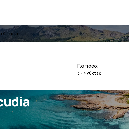
n Alcudia
Για πόσο;
lcudia