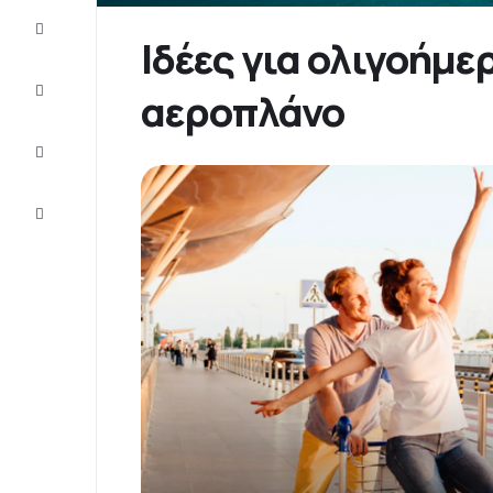
Προσφορές
Ιδέες για ολιγοήμε
Ολοκληρώστε
αεροπλάνο
το ταξίδι
Ιδέες και
συμβουλές
Eξυπηρέτηση
πελατών