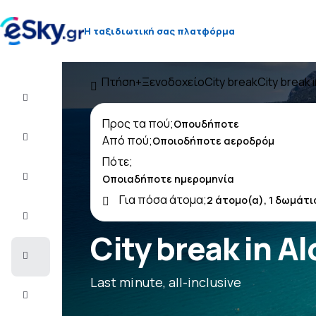
Η ταξιδιωτική σας πλατφόρμα
Πτήση+Ξενοδοχείο
City break
City break i
Πτήση+Ξενοδοχείο
Προς τα πού;
Αεροπορικά
Από πού;
εισιτήρια
Πότε;
Διακοπές
Για πόσα άτομα;
Τελευταίας
στιγμής
City break in A
City
Break
Last minute, all-inclusive
Διαμονή