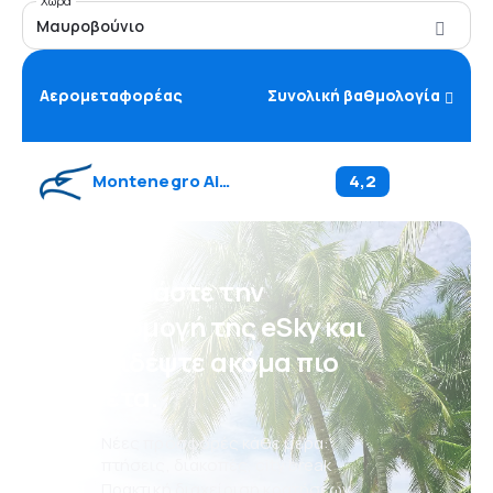
Χώρα
Μαυροβούνιο
Αερομεταφορέας
Συνολική βαθμολογία
Montenegro Airlines
(
YM
)
4,2
Κατεβάστε την
εφαρμογή της eSky και
ταξιδέψτε ακόμα πιο
άνετα.
Νέες προσφορές κάθε μέρα:
πτήσεις, διακοπές, city break
Πρακτική διαχείριση κρατήσεων