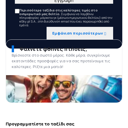
Εγγραφή
Περισσότερα ταξίδια στις καλύτερες τιμές στο
ενημερωτικό μας δελτίο.
Συμφωνώ να λαμβάνω
πληροφορίες μάρκετινγκ (μέσω ενημερωτικού δελτίου) από την
eSky.pl S.A., στη διεύθυνση email που έχει παραχωρηθεί από
εμένα.
Εμφάνιση περισσότερων
Ψάχνετε φθηνές πτήσεις;
Βρίσκεστε στο σωστό μέρος. Κάθε μέρα, συγκρίνουμε
εκατοντάδες προσφορές για να σας προτείνουμε τις
καλύτερες. Ρίξτε μια ματιά!
Προγραμματίστε το ταξίδι σας