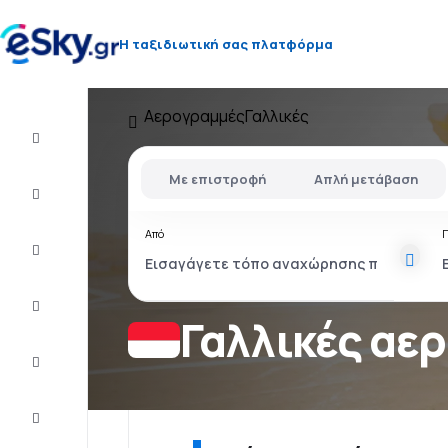
Η ταξιδιωτική σας πλατφόρμα
Αερογραμμές
Γαλλικές
Πτήση+Ξενοδοχείο
Με επιστροφή
Απλή μετάβαση
Αεροπορικά
εισιτήρια
Από
Διακοπές
Τελευταίας
στιγμής
Γαλλικές αε
City
Break
Διαμονή