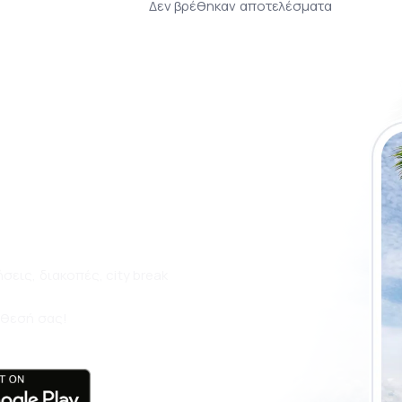
Δεν βρέθηκαν αποτελέσματα
 εφαρμογή της
έψτε ακόμα πιο
εις, διακοπές, city break
άθεσή σας!