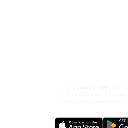
Κατεβάστε την
eSky και ταξιδ
άνετα.
Νέες προσφορές κάθε μέρα: πτήσ
Πρακτική διαχείριση κρατήσεων
Όλα όσα έχουν σημασία, στη δι