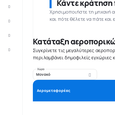
Κάντε κράτηση 
Προσφορές
Χρησιμοποιήστε τη μηχανή α
και πότε θέλετε να πάτε και
Ολοκληρώστε
το ταξίδι
Ιδέες και
συμβουλές
Κατάταξη αεροπορικώ
Eξυπηρέτηση
Συγκρίνετε τις μεγαλύτερες αεροπορι
πελατών
περιλαμβάνει δημοφιλείς εγχώριες κα
Χώρα
Μονακό
Αερομεταφορέας