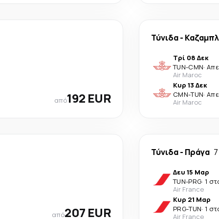
Τύνιδα
-
Καζαμπ
Τρί 08 Δεκ
TUN
-
CMN
·
Απε
Air Maroc
Κυρ 13 Δεκ
192 EUR
CMN
-
TUN
·
Απε
από
Air Maroc
Τύνιδα
-
Πράγα
7
Δευ 15 Μαρ
TUN
-
PRG
·
1 σ
Air France
Κυρ 21 Μαρ
207 EUR
PRG
-
TUN
·
1 σ
από
Air France