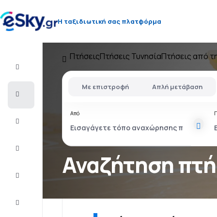
Η ταξιδιωτική σας πλατφόρμα
Πτήσεις
Πτήσεις Τυνησία
Πτήσεις από τ
Πτήση+Ξενοδοχείο
Με επιστροφή
Απλή μετάβαση
Αεροπορικά
εισιτήρια
Από
Διακοπές
Τελευταίας
στιγμής
Αναζήτηση πτ
City
Break
Διαμονή