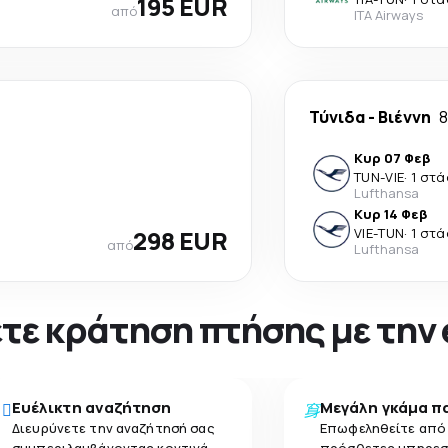
195 EUR
από
ITA Airways
Τύνιδα
-
Βιέννη
8
Κυρ 07 Φεβ
TUN
-
VIE
·
1 στ
Lufthansa
Κυρ 14 Φεβ
298 EUR
VIE
-
TUN
·
1 στ
από
Lufthansa
νετε κράτηση πτήσης με την
Ευέλικτη αναζήτηση
Μεγάλη γκάμα π
Διευρύνετε την αναζήτησή σας
Επωφεληθείτε από