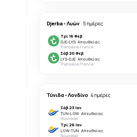
Djerba
-
Λυών
5 ημέρες
Τρί 16 Φεβ
DJE
-
LYS
·
Απευθείας
Transavia France
Σάβ 20 Φεβ
LYS
-
DJE
·
Απευθείας
Transavia France
Τύνιδα
-
Λονδίνο
4 ημέρες
Σάβ 23 Ιαν
TUN
-
LGW
·
Απευθείας
Nouvelair
Τρί 26 Ιαν
LGW
-
TUN
·
Απευθείας
Nouvelair