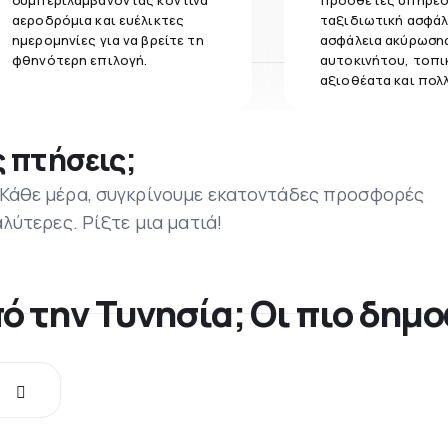
συμπεριλαμβάνοντας κοντινά
πρόσθετες υπηρεσ
αεροδρόμια και ευέλικτες
ταξιδιωτική ασφάλ
ημερομηνίες για να βρείτε τη
ασφάλεια ακύρωσης
φθηνότερη επιλογή.
αυτοκινήτου, τοπι
αξιοθέατα και πολ
 πτήσεις;
 Κάθε μέρα, συγκρίνουμε εκατοντάδες προσφορές
αλύτερες. Ρίξτε μια ματιά!
ό την Τυνησία; Οι πιο δημ