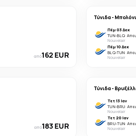
Τύνιδα
-
Μπολόν
Πέμ 03 Δεκ
TUN
-
BLQ
·
Απε
Nouvelair
Πέμ 10 Δεκ
162 EUR
BLQ
-
TUN
·
Απε
από
Nouvelair
Τύνιδα
-
Βρυξέλλ
Τετ 13 Ιαν
TUN
-
BRU
·
Απε
Nouvelair
Τετ 20 Ιαν
183 EUR
BRU
-
TUN
·
Απε
από
Nouvelair