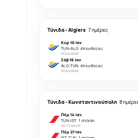
Τύνιδα
-
Algiers
7 ημέρες
Κυρ 10 Ιαν
TUN
-
ALG
·
Απευθείας
Nouvelair
Σάβ 16 Ιαν
ALG
-
TUN
·
Απευθείας
Nouvelair
Τύνιδα
-
Κωνσταντινούπολη
8 ημέρε
Πέμ 14 Ιαν
TUN
-
IST
·
1 στάση
Air France
Πέμ 21 Ιαν
IST
-
TUN
·
1 στάση