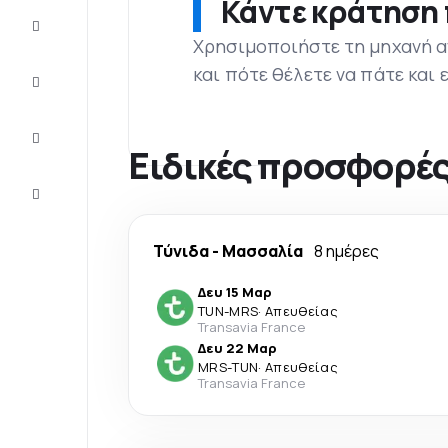
Κάντε κράτηση 
Προσφορές
Χρησιμοποιήστε τη μηχανή α
και πότε θέλετε να πάτε και
Ολοκληρώστε
το ταξίδι
Ιδέες και
συμβουλές
Ειδικές προσφορές
Eξυπηρέτηση
πελατών
Τύνιδα
-
Μασσαλία
8 ημέρες
Δευ 15 Μαρ
TUN
-
MRS
·
Απευθείας
Transavia France
Δευ 22 Μαρ
MRS
-
TUN
·
Απευθείας
Transavia France