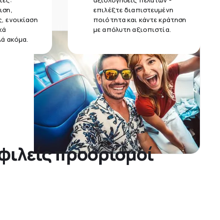
ίες:
αξιολογήσεις πελατών -
ιση,
επιλέξτε διαπιστευμένη
, ενοικίαση
ποιότητα και κάντε κράτηση
κά
με απόλυτη αξιοπιστία.
λά ακόμα.
οφιλείς προορισμοί