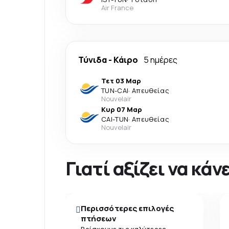
Air France
Τύνιδα
-
Κάιρο
5 ημέρες
Τετ 03 Μαρ
TUN
-
CAI
·
Απευθείας
Nouvelair
Κυρ 07 Μαρ
CAI
-
TUN
·
Απευθείας
Nouvelair
Γιατί αξίζει να κά
Περισσότερες επιλογές
πτήσεων