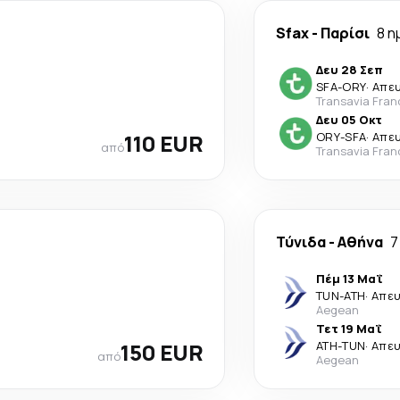
Sfax
-
Παρίσι
8 η
Δευ 28 Σεπ
SFA
-
ORY
·
Απε
Transavia Fran
Δευ 05 Οκτ
110 EUR
ORY
-
SFA
·
Απε
από
Transavia Fran
Τύνιδα
-
Αθήνα
7
Πέμ 13 Μαΐ
TUN
-
ATH
·
Απε
Aegean
Τετ 19 Μαΐ
150 EUR
ATH
-
TUN
·
Απε
από
Aegean