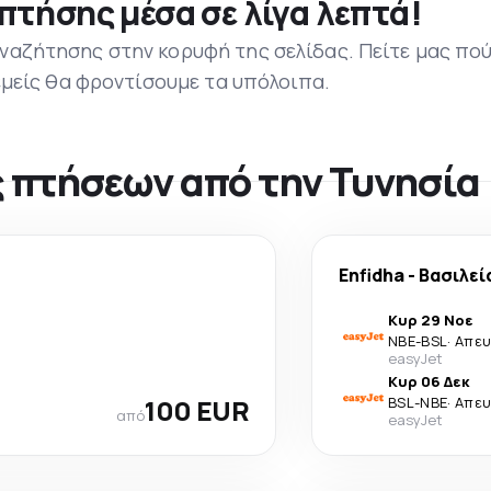
πτήσης μέσα σε λίγα λεπτά!
ναζήτησης στην κορυφή της σελίδας. Πείτε μας πο
 εμείς θα φροντίσουμε τα υπόλοιπα.
 πτήσεων από την Τυνησία
Enfidha
-
Βασιλεί
Κυρ 29 Νοε
NBE
-
BSL
·
Απευ
easyJet
Κυρ 06 Δεκ
100 EUR
BSL
-
NBE
·
Απευ
από
easyJet