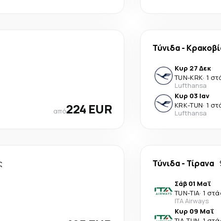
Τύνιδα
-
Κρακοβί
Κυρ 27 Δεκ
TUN
-
KRK
·
1 στ
Lufthansa
Κυρ 03 Ιαν
224 EUR
KRK
-
TUN
·
1 στ
από
Lufthansa
ς
Τύνιδα
-
Τίρανα
Σάβ 01 Μαΐ
TUN
-
TIA
·
1 στ
ITA Airways
Κυρ 09 Μαΐ
TIA
-
TUN
·
1 στ