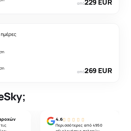
229 EUR
από
 ημέρες
άση
άση
269 EUR
από
 eSky;
αροχών
4.6
 τις
Περισσότερες από 4950