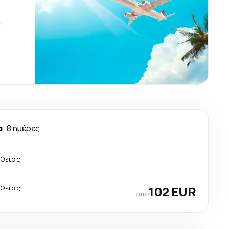
ύ
α
8 ημέρες
θείας
θείας
102 EUR
από