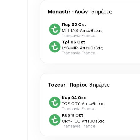
Monastir
-
Λυών
5 ημέρες
Παρ 02 Οκτ
MIR
-
LYS
·
Απευθείας
Transavia France
Τρί 06 Οκτ
LYS
-
MIR
·
Απευθείας
Transavia France
Tozeur
-
Παρίσι
8 ημέρες
Κυρ 04 Οκτ
TOE
-
ORY
·
Απευθείας
Transavia France
Κυρ 11 Οκτ
ORY
-
TOE
·
Απευθείας
Transavia France