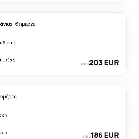
λάνκα
6 ημέρες
υθείας
υθείας
203 EUR
από
 ημέρες
τάση
τάση
186 EUR
από