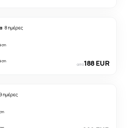
α
8 ημέρες
άση
άση
188 EUR
από
9 ημέρες
άση
άση