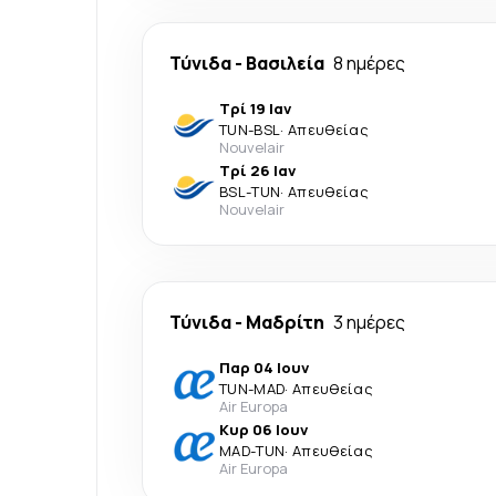
Τύνιδα
-
Βασιλεία
8 ημέρες
Τρί 19 Ιαν
TUN
-
BSL
·
Απευθείας
Nouvelair
Τρί 26 Ιαν
BSL
-
TUN
·
Απευθείας
Nouvelair
Τύνιδα
-
Μαδρίτη
3 ημέρες
Παρ 04 Ιουν
TUN
-
MAD
·
Απευθείας
Air Europa
Κυρ 06 Ιουν
MAD
-
TUN
·
Απευθείας
Air Europa