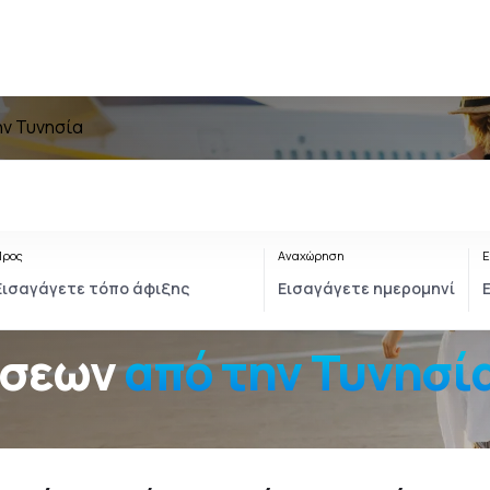
ην Τυνησία
Προς
Αναχώρηση
Ε
ήσεων
από την Τυνησί