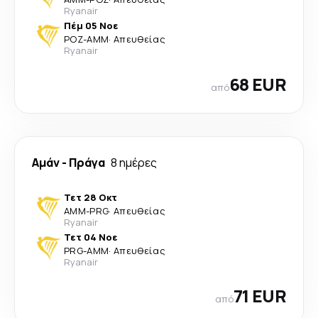
Ryanair
Πέμ 05 Νοε
POZ
-
AMM
·
Απευθείας
Ryanair
68 EUR
από
Αμάν
-
Πράγα
8 ημέρες
Τετ 28 Οκτ
AMM
-
PRG
·
Απευθείας
Ryanair
Τετ 04 Νοε
PRG
-
AMM
·
Απευθείας
Ryanair
71 EUR
από