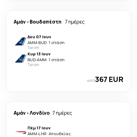
Αμάν
-
Βουδαπέστη
7 ημέρες
Δευ 07 Ιουν
AMM
-
BUD
·
1 στάση
Tarom
Κυρ 13 Ιουν
BUD
-
AMM
·
1 στάση
Tarom
367 EUR
από
Αμάν
-
Λονδίνο
7 ημέρες
Πέμ 17 Ιουν
AMM
-
LHR
·
Απευθείας