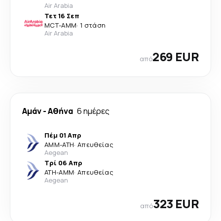
Air Arabia
Τετ 16 Σεπ
MCT
-
AMM
·
1 στάση
Air Arabia
269 EUR
από
Αμάν
-
Αθήνα
6 ημέρες
Πέμ 01 Απρ
AMM
-
ATH
·
Απευθείας
Aegean
Τρί 06 Απρ
ATH
-
AMM
·
Απευθείας
Aegean
323 EUR
από