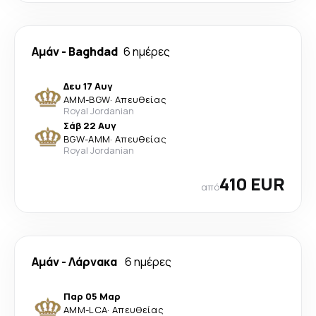
Αμάν
-
Baghdad
6 ημέρες
Δευ 17 Αυγ
AMM
-
BGW
·
Απευθείας
Royal Jordanian
Σάβ 22 Αυγ
BGW
-
AMM
·
Απευθείας
Royal Jordanian
410 EUR
από
Αμάν
-
Λάρνακα
6 ημέρες
Παρ 05 Μαρ
AMM
-
LCA
·
Απευθείας