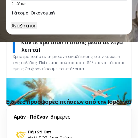
Επιβάτες
Αναζήτηση
Κάντε κράτηση πτήσης μέσα σε λίγα
λεπτά!
Χρησιμοποιήστε τη μηχανή αναζήτησης στην κορυφή
της σελίδας. Πείτε μας πού και πότε θέλετε να πάτε και
εμείς θα φροντίσουμε τα υπόλοιπα.
Ειδικές προσφορές πτήσεων από την Ιορδανία
Αμάν
-
Πόζναν
8 ημέρες
Πέμ 29 Οκτ
AMM
-
POZ
·
Απευθείας