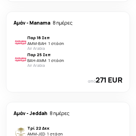
Αμάν
-
Manama
8 ημέρες
Παρ 18 Σεπ
AMM
-
BAH
·
1 στάση
Air Arabia
Παρ 25 Σεπ
BAH
-
AMM
·
1 στάση
Air Arabia
271 EUR
από
Αμάν
-
Jeddah
8 ημέρες
Τρί 22 Δεκ
AMM
-
JED
·
1 στάση