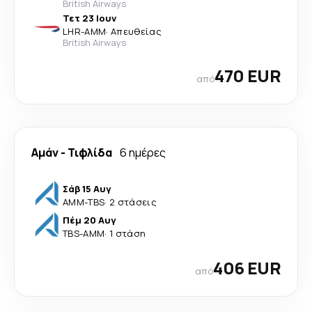
British Airways
Τετ 23 Ιουν
LHR
-
AMM
·
Απευθείας
British Airways
470 EUR
από
Αμάν
-
Τιφλίδα
6 ημέρες
Σάβ 15 Αυγ
AMM
-
TBS
·
2 στάσεις
Πέμ 20 Αυγ
TBS
-
AMM
·
1 στάση
406 EUR
από