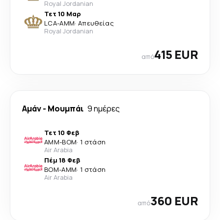
Royal Jordanian
Τετ 10 Μαρ
LCA
-
AMM
·
Απευθείας
Royal Jordanian
415 EUR
από
Αμάν
-
Μουμπάι
9 ημέρες
Τετ 10 Φεβ
AMM
-
BOM
·
1 στάση
Air Arabia
Πέμ 18 Φεβ
BOM
-
AMM
·
1 στάση
Air Arabia
360 EUR
από