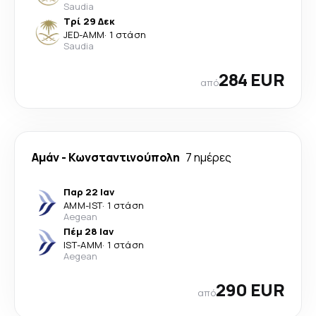
Saudia
Τρί 29 Δεκ
JED
-
AMM
·
1 στάση
Saudia
284 EUR
από
Αμάν
-
Κωνσταντινούπολη
7 ημέρες
Παρ 22 Ιαν
AMM
-
IST
·
1 στάση
Aegean
Πέμ 28 Ιαν
IST
-
AMM
·
1 στάση
Aegean
290 EUR
από