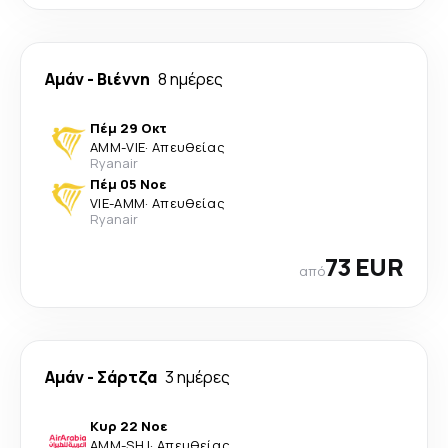
Αμάν
-
Βιέννη
8 ημέρες
Πέμ 29 Οκτ
AMM
-
VIE
·
Απευθείας
Ryanair
Πέμ 05 Νοε
VIE
-
AMM
·
Απευθείας
Ryanair
73 EUR
από
Αμάν
-
Σάρτζα
3 ημέρες
Κυρ 22 Νοε
AMM
-
SHJ
·
Απευθείας