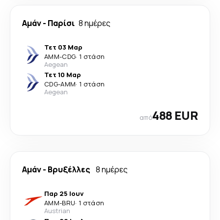
Αμάν
-
Παρίσι
8 ημέρες
Τετ 03 Μαρ
AMM
-
CDG
·
1 στάση
Aegean
Τετ 10 Μαρ
CDG
-
AMM
·
1 στάση
Aegean
488 EUR
από
Αμάν
-
Βρυξέλλες
8 ημέρες
Παρ 25 Ιουν
AMM
-
BRU
·
1 στάση
Austrian