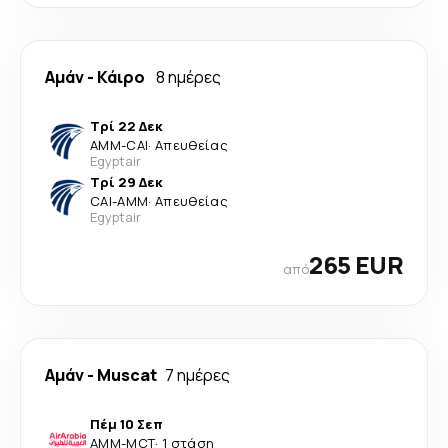
Αμάν
-
Κάιρο
8 ημέρες
Τρί 22 Δεκ
AMM
-
CAI
·
Απευθείας
Egyptair
Τρί 29 Δεκ
CAI
-
AMM
·
Απευθείας
Egyptair
265 EUR
από
Αμάν
-
Muscat
7 ημέρες
Πέμ 10 Σεπ
AMM
-
MCT
·
1 στάση