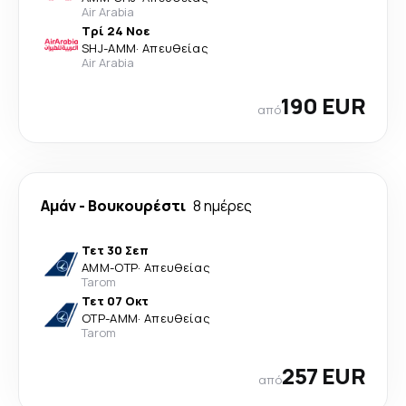
Air Arabia
Τρί 24 Νοε
SHJ
-
AMM
·
Απευθείας
Air Arabia
190 EUR
από
Αμάν
-
Βουκουρέστι
8 ημέρες
Τετ 30 Σεπ
AMM
-
OTP
·
Απευθείας
Tarom
Τετ 07 Οκτ
OTP
-
AMM
·
Απευθείας
Tarom
257 EUR
από