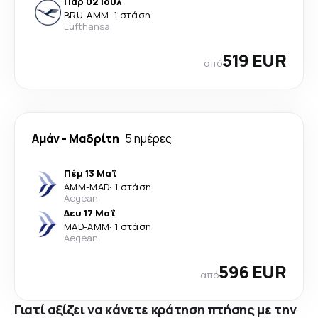
Παρ 02 Ιουλ
BRU
-
AMM
·
1 στάση
Lufthansa
519 EUR
από
Αμάν
-
Μαδρίτη
5 ημέρες
Πέμ 13 Μαΐ
AMM
-
MAD
·
1 στάση
Aegean
Δευ 17 Μαΐ
MAD
-
AMM
·
1 στάση
Aegean
596 EUR
από
Γιατί αξίζει να κάνετε κράτηση πτήσης με την