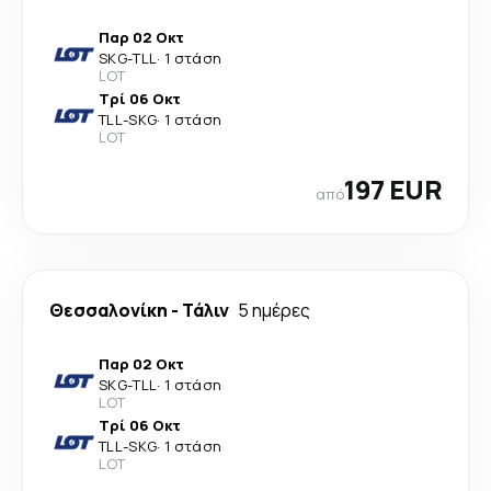
Παρ 02 Οκτ
SKG
-
TLL
·
1 στάση
LOT
Τρί 06 Οκτ
TLL
-
SKG
·
1 στάση
LOT
197 EUR
από
Θεσσαλονίκη
-
Τάλιν
5 ημέρες
Παρ 02 Οκτ
SKG
-
TLL
·
1 στάση
LOT
Τρί 06 Οκτ
TLL
-
SKG
·
1 στάση
LOT