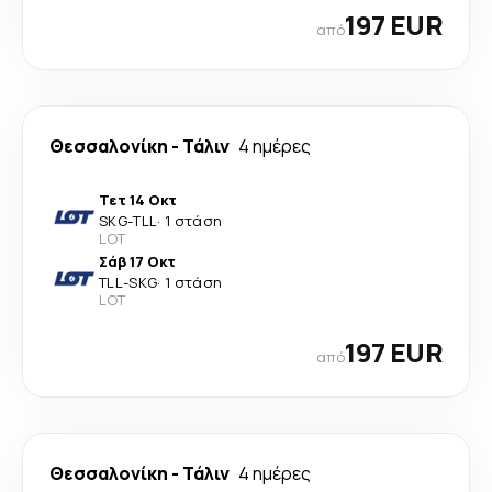
197 EUR
από
Θεσσαλονίκη
-
Τάλιν
4 ημέρες
Τετ 14 Οκτ
SKG
-
TLL
·
1 στάση
LOT
Σάβ 17 Οκτ
TLL
-
SKG
·
1 στάση
LOT
197 EUR
από
Θεσσαλονίκη
-
Τάλιν
4 ημέρες