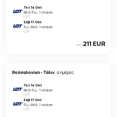
Τετ 14 Οκτ
SKG
-
TLL
·
1 στάση
LOT
Σάβ 17 Οκτ
TLL
-
SKG
·
1 στάση
LOT
211 EUR
από
Θεσσαλονίκη
-
Τάλιν
4 ημέρες
Τετ 14 Οκτ
SKG
-
TLL
·
1 στάση
LOT
Σάβ 17 Οκτ
TLL
-
SKG
·
1 στάση
LOT