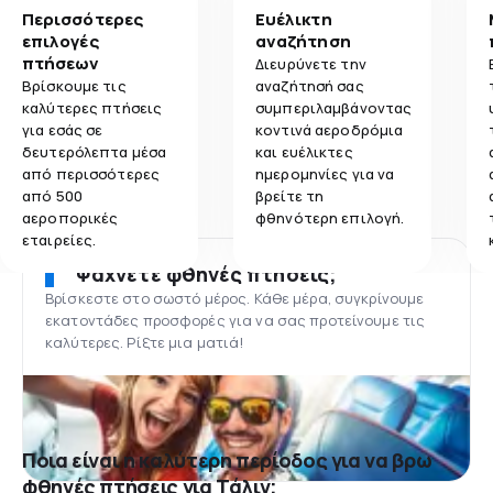
Περισσότερες
Ευέλικτη
επιλογές
αναζήτηση
πτήσεων
Διευρύνετε την
Βρίσκουμε τις
αναζήτησή σας
καλύτερες πτήσεις
συμπεριλαμβάνοντας
για εσάς σε
κοντινά αεροδρόμια
δευτερόλεπτα μέσα
και ευέλικτες
από περισσότερες
ημερομηνίες για να
από 500
βρείτε τη
αεροπορικές
φθηνότερη επιλογή.
εταιρείες.
Ψάχνετε φθηνές πτήσεις;
Βρίσκεστε στο σωστό μέρος. Κάθε μέρα, συγκρίνουμε
εκατοντάδες προσφορές για να σας προτείνουμε τις
καλύτερες. Ρίξτε μια ματιά!
Ποια είναι η καλύτερη περίοδος για να βρω
φθηνές πτήσεις για Τάλιν;