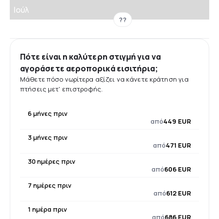
Ιούλ
??
Πότε είναι η καλύτερη στιγμή για να
αγοράσετε αεροπορικά εισιτήρια;
Μάθετε πόσο νωρίτερα αξίζει να κάνετε κράτηση για
πτήσεις μετ' επιστροφής.
6 μήνες πριν
από
449 EUR
3 μήνες πριν
από
471 EUR
30 ημέρες πριν
από
606 EUR
7 ημέρες πριν
από
612 EUR
1 ημέρα πριν
από
686 EUR