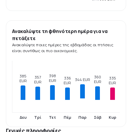
Ανακαλύψτε τη φθηνότερη ημέρα για να
πετάξετε
Ανακαλύψτε ποιες ημέρες της εβδομάδας οι πτήσεις
είναι συνήθως οι πιο οικονομικές.
398
385
360
357
336
335
344 EUR
EUR
EUR
EUR
EUR
EUR
EUR
Δευ
Τρί
Τετ
Πέμ
Σάβ
Κυρ
Παρ
Γενικές πληροφορίες