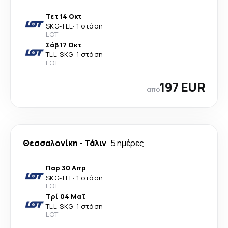
Τετ 14 Οκτ
SKG
-
TLL
·
1 στάση
LOT
Σάβ 17 Οκτ
TLL
-
SKG
·
1 στάση
LOT
197 EUR
από
Θεσσαλονίκη
-
Τάλιν
5 ημέρες
Παρ 30 Απρ
SKG
-
TLL
·
1 στάση
LOT
Τρί 04 Μαΐ
TLL
-
SKG
·
1 στάση
LOT