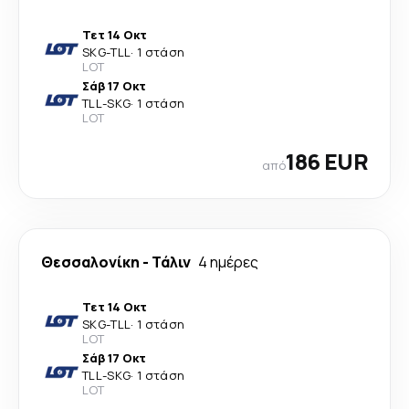
Τετ 14 Οκτ
SKG
-
TLL
·
1 στάση
LOT
Σάβ 17 Οκτ
TLL
-
SKG
·
1 στάση
LOT
186 EUR
από
Θεσσαλονίκη
-
Τάλιν
4 ημέρες
Τετ 14 Οκτ
SKG
-
TLL
·
1 στάση
LOT
Σάβ 17 Οκτ
TLL
-
SKG
·
1 στάση
LOT