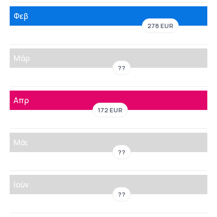
Φεβ
278 EUR
Μάρ
??
Απρ
172 EUR
Μάι
??
Ιούν
??