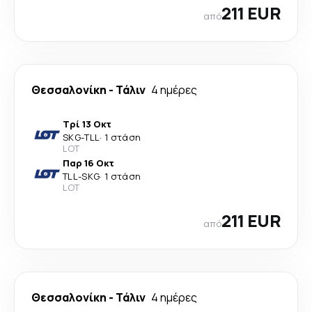
211 EUR
από
Θεσσαλονίκη
-
Τάλιν
4 ημέρες
Τρί 13 Οκτ
SKG
-
TLL
·
1 στάση
LOT
Παρ 16 Οκτ
TLL
-
SKG
·
1 στάση
LOT
211 EUR
από
Θεσσαλονίκη
-
Τάλιν
4 ημέρες