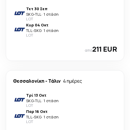
Τετ 30 Σεπ
SKG
-
TLL
·
1 στάση
LOT
Κυρ 04 Οκτ
TLL
-
SKG
·
1 στάση
LOT
211 EUR
από
Θεσσαλονίκη
-
Τάλιν
4 ημέρες
Τρί 13 Οκτ
SKG
-
TLL
·
1 στάση
LOT
Παρ 16 Οκτ
TLL
-
SKG
·
1 στάση
LOT