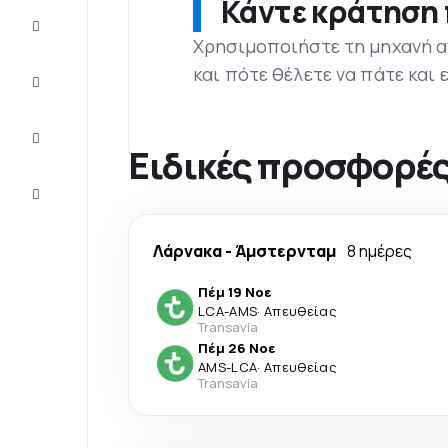
Κάντε κράτηση 
Προσφορές
Χρησιμοποιήστε τη μηχανή α
και πότε θέλετε να πάτε και
Ολοκληρώστε
το ταξίδι
Ιδέες και
συμβουλές
Ειδικές προσφορές
Eξυπηρέτηση
πελατών
Λάρνακα
-
Άμστερνταμ
8 ημέρες
Πέμ 19 Νοε
LCA
-
AMS
·
Απευθείας
Transavia
Πέμ 26 Νοε
AMS
-
LCA
·
Απευθείας
Transavia