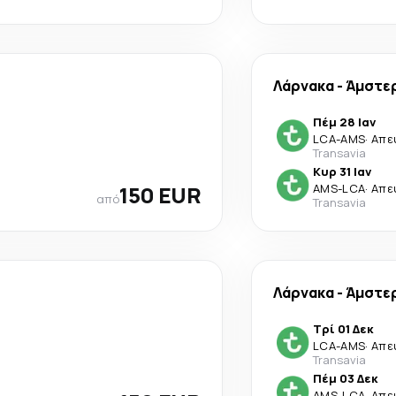
Λάρνακα
-
Άμστε
Πέμ 28 Ιαν
LCA
-
AMS
·
Απε
Transavia
Κυρ 31 Ιαν
150 EUR
AMS
-
LCA
·
Απε
από
Transavia
Λάρνακα
-
Άμστε
Τρί 01 Δεκ
LCA
-
AMS
·
Απε
Transavia
Πέμ 03 Δεκ
AMS
-
LCA
·
Απε