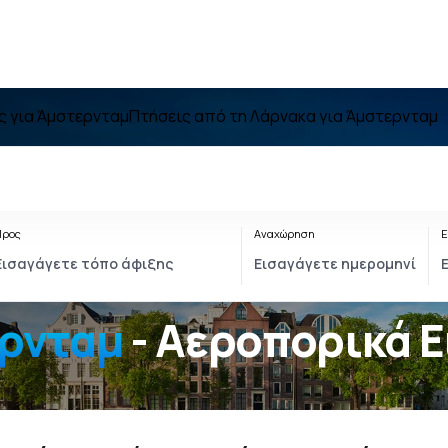
ς για Άμστερνταμ
Πτήσεις από τη Λάρνακα για Άμστερνταμ
Προς
Αναχώρηση
Ε
μστερνταμ
- Αεροπορικά Ε