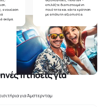
ίες:
αξιολογήσεις πελατών -
ιση,
επιλέξτε διαπιστευμένη
, ενοικίαση
ποιότητα και κάντε κράτηση
κά
με απόλυτη αξιοπιστία.
λά ακόμα.
ηνές πτήσεις για
 εισιτήρια για Άμστερνταμ