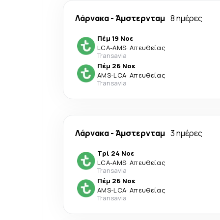
Λάρνακα
-
Άμστερνταμ
8 ημέρες
Πέμ 19 Νοε
LCA
-
AMS
·
Απευθείας
Transavia
Πέμ 26 Νοε
AMS
-
LCA
·
Απευθείας
Transavia
Λάρνακα
-
Άμστερνταμ
3 ημέρες
Τρί 24 Νοε
LCA
-
AMS
·
Απευθείας
Transavia
Πέμ 26 Νοε
AMS
-
LCA
·
Απευθείας
Transavia