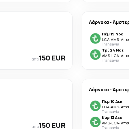
Λάρνακα
-
Άμστε
Πέμ 19 Νοε
LCA
-
AMS
·
Απε
Transavia
Τρί 24 Νοε
150 EUR
AMS
-
LCA
·
Απε
από
Transavia
Λάρνακα
-
Άμστε
Πέμ 10 Δεκ
LCA
-
AMS
·
Απε
Transavia
Κυρ 13 Δεκ
150 EUR
AMS
-
LCA
·
Απε
από
Transavia