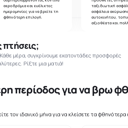
συμπεριλαμβάνοντας κοντινά
πρόσθετες υπηρεσ
αεροδρόμια και ευέλικτες
ταξιδιωτική ασφάλ
ημερομηνίες για να βρείτε τη
ασφάλεια ακύρωσης
φθηνότερη επιλογή.
αυτοκινήτου, τοπι
αξιοθέατα και πολ
 πτήσεις;
 Κάθε μέρα, συγκρίνουμε εκατοντάδες προσφορές
αλύτερες. Ρίξτε μια ματιά!
ερη περίοδος για να βρω φθ
είτε τον ιδανικό μήνα για να κλείσετε τα φθηνότερα