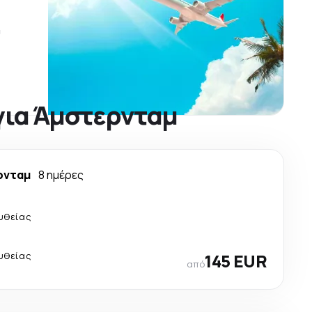
ύ
για Άμστερνταμ
ρνταμ
8 ημέρες
υθείας
υθείας
145 EUR
από