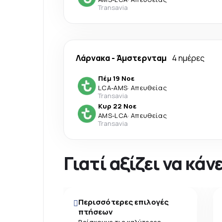
Transavia
Λάρνακα
-
Άμστερνταμ
4 ημέρες
Πέμ 19 Νοε
LCA
-
AMS
·
Απευθείας
Transavia
Κυρ 22 Νοε
AMS
-
LCA
·
Απευθείας
Transavia
Γιατί αξίζει να κά
Περισσότερες επιλογές
πτήσεων