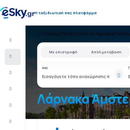
Η ταξιδιωτική σας πλατφόρμα
Πτήσεις
Πτήσεις από τη Λάρνακα
Πτήσει
Πτήση+Ξενοδοχείο
Με επιστροφή
Απλή μετάβαση
Αεροπορικά
εισιτήρια
Από
Διακοπές
Τελευταίας
στιγμής
Λάρνακα Ά
City
Break
Διαμονή