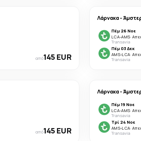
Λάρνακα
-
Άμστε
Πέμ 26 Νοε
LCA
-
AMS
·
Απε
Transavia
Πέμ 03 Δεκ
145 EUR
AMS
-
LCA
·
Απε
από
Transavia
Λάρνακα
-
Άμστε
Πέμ 19 Νοε
LCA
-
AMS
·
Απε
Transavia
Τρί 24 Νοε
145 EUR
AMS
-
LCA
·
Απε
από
Transavia