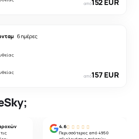
152 EUR
από
ρνταμ
6 ημέρες
υθείας
υθείας
157 EUR
από
 eSky;
αροχών
4.6
 τις
Περισσότερες από 4950