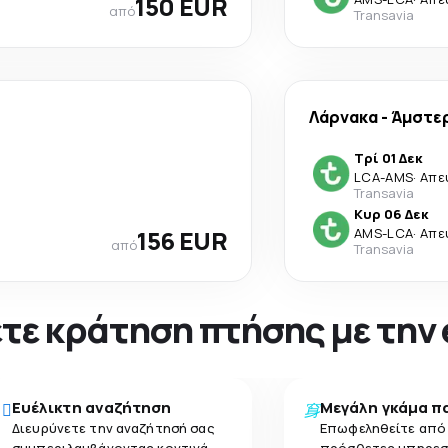
150 EUR
από
Transavia
Λάρνακα
-
Άμστε
Τρί 01 Δεκ
LCA
-
AMS
·
Απε
Transavia
Κυρ 06 Δεκ
156 EUR
AMS
-
LCA
·
Απε
από
Transavia
νετε κράτηση πτήσης με την
Ευέλικτη αναζήτηση
Μεγάλη γκάμα π
Διευρύνετε την αναζήτησή σας
Επωφεληθείτε από