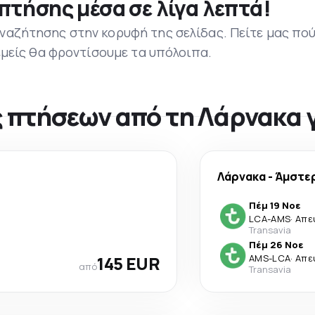
πτήσης μέσα σε λίγα λεπτά!
ναζήτησης στην κορυφή της σελίδας. Πείτε μας πο
 εμείς θα φροντίσουμε τα υπόλοιπα.
 πτήσεων από τη Λάρνακα 
Λάρνακα
-
Άμστε
Πέμ 19 Νοε
LCA
-
AMS
·
Απε
Transavia
Πέμ 26 Νοε
145 EUR
AMS
-
LCA
·
Απε
από
Transavia