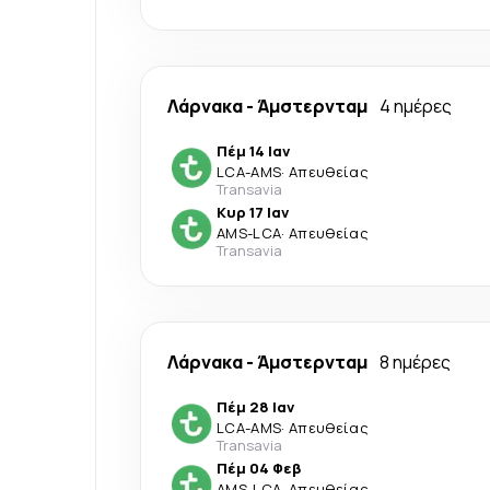
Λάρνακα
-
Άμστερνταμ
4 ημέρες
Πέμ 14 Ιαν
LCA
-
AMS
·
Απευθείας
Transavia
Κυρ 17 Ιαν
AMS
-
LCA
·
Απευθείας
Transavia
Λάρνακα
-
Άμστερνταμ
8 ημέρες
Πέμ 28 Ιαν
LCA
-
AMS
·
Απευθείας
Transavia
Πέμ 04 Φεβ
AMS
-
LCA
·
Απευθείας