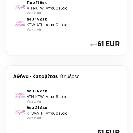
Παρ 11 Δεκ
ATH
-
KTW
·
Απευθείας
Wizz Air
Δευ 14 Δεκ
KTW
-
ATH
·
Απευθείας
Wizz Air
61 EUR
από
Αθήνα
-
Κατοβίτσε
8 ημέρες
Δευ 14 Δεκ
ATH
-
KTW
·
Απευθείας
Wizz Air
Δευ 21 Δεκ
KTW
-
ATH
·
Απευθείας
Wizz Air
61 EUR