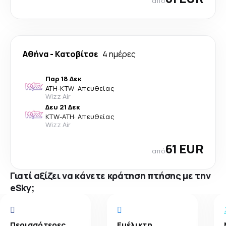
από
Αθήνα
-
Κατοβίτσε
4 ημέρες
Παρ 18 Δεκ
ATH
-
KTW
·
Απευθείας
Wizz Air
Δευ 21 Δεκ
KTW
-
ATH
·
Απευθείας
Wizz Air
61 EUR
από
Γιατί αξίζει να κάνετε κράτηση πτήσης με την
eSky;
Περισσότερες
Ευέλικτη