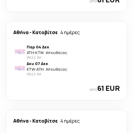
από
Αθήνα
-
Κατοβίτσε
4 ημέρες
Παρ 04 Δεκ
ATH
-
KTW
·
Απευθείας
Wizz Air
Δευ 07 Δεκ
KTW
-
ATH
·
Απευθείας
Wizz Air
61 EUR
από
Αθήνα
-
Κατοβίτσε
4 ημέρες