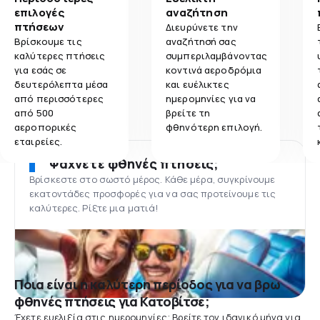
επιλογές
αναζήτηση
πτήσεων
Διευρύνετε την
Βρίσκουμε τις
αναζήτησή σας
καλύτερες πτήσεις
συμπεριλαμβάνοντας
για εσάς σε
κοντινά αεροδρόμια
δευτερόλεπτα μέσα
και ευέλικτες
από περισσότερες
ημερομηνίες για να
από 500
βρείτε τη
αεροπορικές
φθηνότερη επιλογή.
εταιρείες.
Ψάχνετε φθηνές πτήσεις;
Βρίσκεστε στο σωστό μέρος. Κάθε μέρα, συγκρίνουμε
εκατοντάδες προσφορές για να σας προτείνουμε τις
καλύτερες. Ρίξτε μια ματιά!
Ποια είναι η καλύτερη περίοδος για να βρω
φθηνές πτήσεις για Κατοβίτσε;
Έχετε ευελιξία στις ημερομηνίες; Βρείτε τον ιδανικό μήνα για