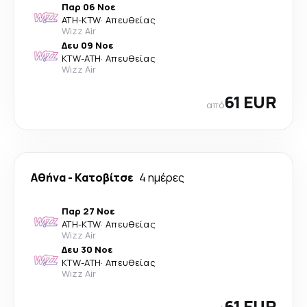
Παρ 06 Νοε
ATH
-
KTW
·
Απευθείας
Wizz Air
Δευ 09 Νοε
KTW
-
ATH
·
Απευθείας
Wizz Air
61 EUR
από
Αθήνα
-
Κατοβίτσε
4 ημέρες
Παρ 27 Νοε
ATH
-
KTW
·
Απευθείας
Wizz Air
Δευ 30 Νοε
KTW
-
ATH
·
Απευθείας
Wizz Air
61 EUR