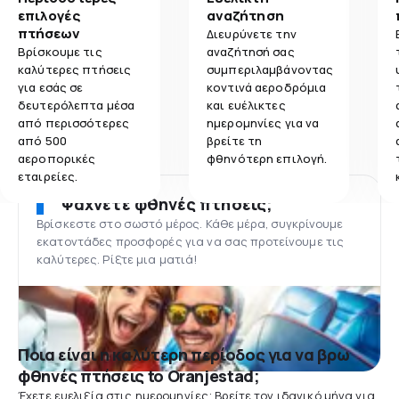
επιλογές
αναζήτηση
πτήσεων
Διευρύνετε την
Βρίσκουμε τις
αναζήτησή σας
καλύτερες πτήσεις
συμπεριλαμβάνοντας
για εσάς σε
κοντινά αεροδρόμια
δευτερόλεπτα μέσα
και ευέλικτες
από περισσότερες
ημερομηνίες για να
από 500
βρείτε τη
αεροπορικές
φθηνότερη επιλογή.
εταιρείες.
Ψάχνετε φθηνές πτήσεις;
Βρίσκεστε στο σωστό μέρος. Κάθε μέρα, συγκρίνουμε
εκατοντάδες προσφορές για να σας προτείνουμε τις
καλύτερες. Ρίξτε μια ματιά!
Ποια είναι η καλύτερη περίοδος για να βρω
φθηνές πτήσεις to Oranjestad;
Έχετε ευελιξία στις ημερομηνίες; Βρείτε τον ιδανικό μήνα για