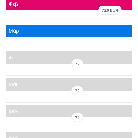
Φεβ
728 EUR
Μάρ
Απρ
??
Μάι
??
Ιούν
??