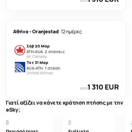
από
Αθήνα
-
Oranjestad
12 ημέρες
Σάβ 20 Μαρ
ATH
-
AUA
·
2 στάσεις
Air Canada
Τετ 31 Μαρ
AUA
-
ATH
·
1 στάση
United Airlines
1 310 EUR
από
Γιατί αξίζει να κάνετε κράτηση πτήσης με την
eSky;
Περισσότερες
Ευέλικτη