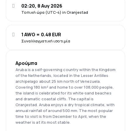
02:20, 8 Αυγ 2026
Τοπική ώρα (UTC-4) in Oranjestad
1 AWG = 0.48 EUR
Συναλλαγματική ισοτιμία
Αρούμπα
Aruba is a self-governing country within the Kingdom
of the Netherlands, located in the Lesser Antilles
archipelago about 25 km north of Venezuela.
Covering 180 km² and home to over 108,000 people,
the island is celebrated for its white-sand beaches
and dramatic coastal cliffs. The capital is
Oranjestad. Aruba enjoys a dry tropical climate, with
annual rainfall of around 500 mm. The most popular
time to visit is from December to April, when the
weather is at its most stable.