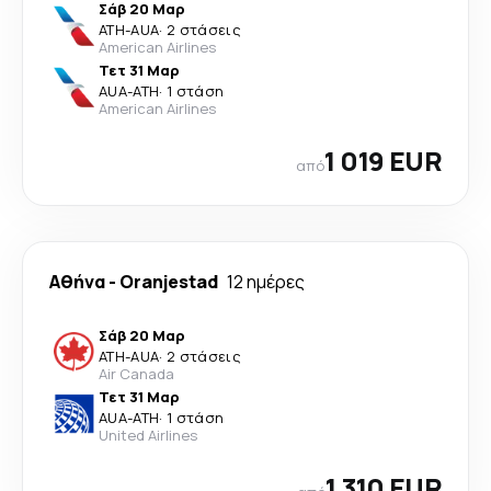
Σάβ 20 Μαρ
ATH
-
AUA
·
2 στάσεις
American Airlines
Τετ 31 Μαρ
AUA
-
ATH
·
1 στάση
American Airlines
1 019 EUR
από
Αθήνα
-
Oranjestad
12 ημέρες
Σάβ 20 Μαρ
ATH
-
AUA
·
2 στάσεις
Air Canada
Τετ 31 Μαρ
AUA
-
ATH
·
1 στάση
United Airlines
1 310 EUR