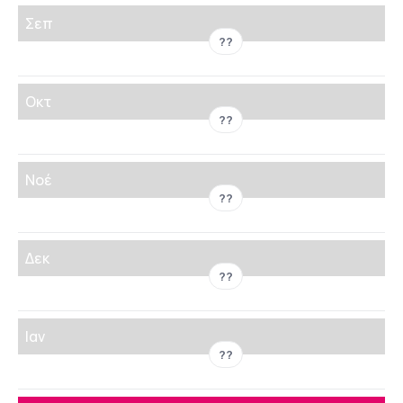
Σεπ
??
Οκτ
??
Νοέ
??
Δεκ
??
Ιαν
??