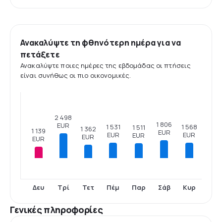
Ανακαλύψτε τη φθηνότερη ημέρα για να
πετάξετε
Ανακαλύψτε ποιες ημέρες της εβδομάδας οι πτήσεις
είναι συνήθως οι πιο οικονομικές.
2 498
1 806
EUR
1 568
1 531
1 511
1 362
1 139
EUR
EUR
EUR
EUR
EUR
EUR
Δευ
Τρί
Τετ
Πέμ
Παρ
Σάβ
Κυρ
Γενικές πληροφορίες