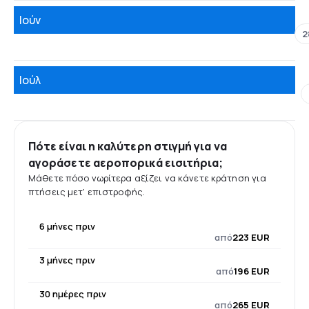
Ιούν
2
Ιούλ
Πότε είναι η καλύτερη στιγμή για να
αγοράσετε αεροπορικά εισιτήρια;
Μάθετε πόσο νωρίτερα αξίζει να κάνετε κράτηση για
πτήσεις μετ' επιστροφής.
6 μήνες πριν
από
223 EUR
3 μήνες πριν
από
196 EUR
30 ημέρες πριν
από
265 EUR