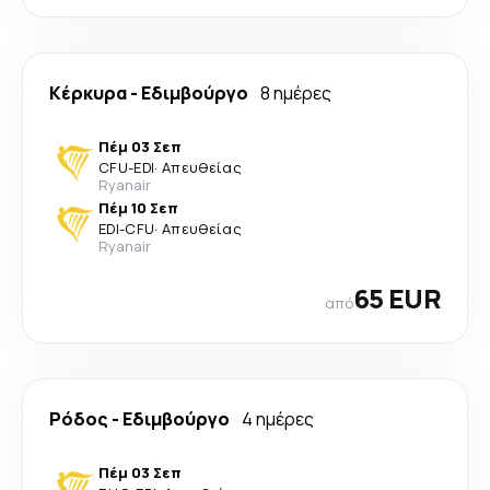
Κέρκυρα
-
Εδιμβούργο
8 ημέρες
Πέμ 03 Σεπ
CFU
-
EDI
·
Απευθείας
Ryanair
Πέμ 10 Σεπ
EDI
-
CFU
·
Απευθείας
Ryanair
65 EUR
από
Ρόδος
-
Εδιμβούργο
4 ημέρες
Πέμ 03 Σεπ