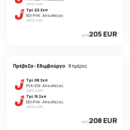
Jet2.com
Τρί 22 Σεπ
EDI
-
PVK
·
Απευθείας
Jet2.com
205 EUR
από
Πρέβεζα
-
Εδιμβούργο
8 ημέρες
Τρί 08 Σεπ
PVK
-
EDI
·
Απευθείας
Jet2.com
Τρί 15 Σεπ
EDI
-
PVK
·
Απευθείας
Jet2.com
208 EUR
από