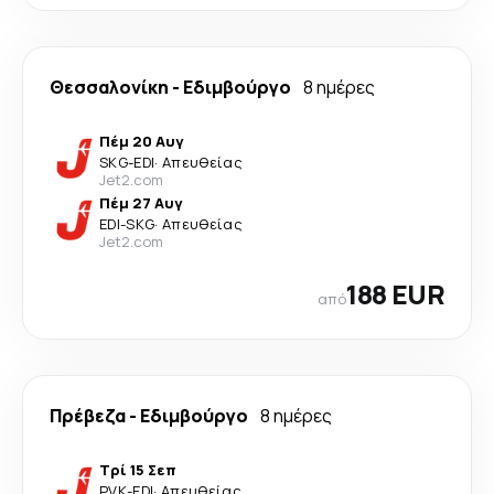
Θεσσαλονίκη
-
Εδιμβούργο
8 ημέρες
Πέμ 20 Αυγ
SKG
-
EDI
·
Απευθείας
Jet2.com
Πέμ 27 Αυγ
EDI
-
SKG
·
Απευθείας
Jet2.com
188 EUR
από
Πρέβεζα
-
Εδιμβούργο
8 ημέρες
Τρί 15 Σεπ
PVK
-
EDI
·
Απευθείας