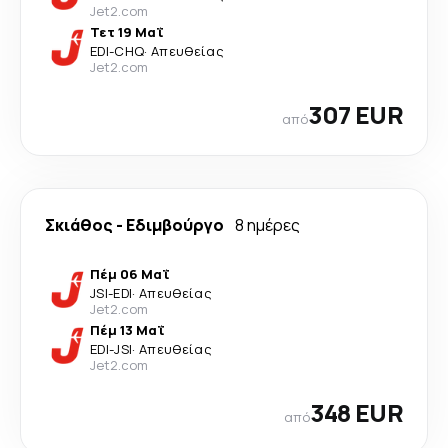
Jet2.com
Τετ 19 Μαΐ
EDI
-
CHQ
·
Απευθείας
Jet2.com
307 EUR
από
Σκιάθος
-
Εδιμβούργο
8 ημέρες
Πέμ 06 Μαΐ
JSI
-
EDI
·
Απευθείας
Jet2.com
Πέμ 13 Μαΐ
EDI
-
JSI
·
Απευθείας
Jet2.com
348 EUR
από