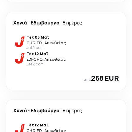
Χανιά
-
Εδιμβούργο
8 ημέρες
Τετ 05 Μαΐ
CHQ
-
EDI
·
Απευθείας
Jet2.com
Τετ 12 Μαΐ
EDI
-
CHQ
·
Απευθείας
Jet2.com
268 EUR
από
Χανιά
-
Εδιμβούργο
8 ημέρες
Τετ 12 Μαΐ
CHQ
-
EDI
·
Απευθείας