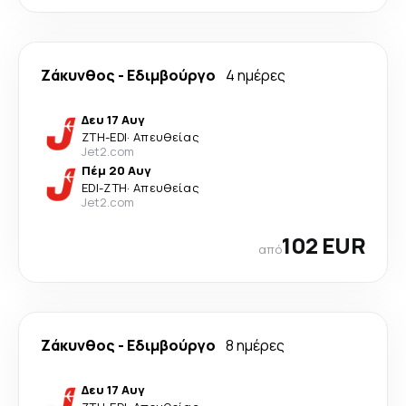
Ζάκυνθος
-
Εδιμβούργο
4 ημέρες
Δευ 17 Αυγ
ZTH
-
EDI
·
Απευθείας
Jet2.com
Πέμ 20 Αυγ
EDI
-
ZTH
·
Απευθείας
Jet2.com
102 EUR
από
Ζάκυνθος
-
Εδιμβούργο
8 ημέρες
Δευ 17 Αυγ