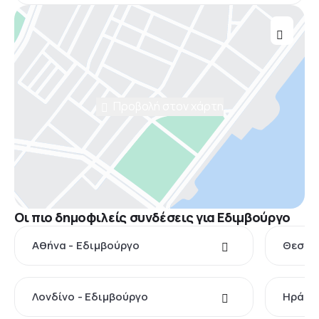
Προβολή στον χάρτη
Οι πιο δημοφιλείς συνδέσεις για Εδιμβούργο
Αθήνα - Εδιμβούργο
Θεσσαλ
Λονδίνο - Εδιμβούργο
Ηράκλε