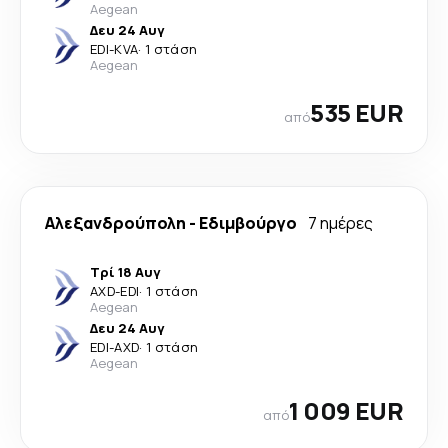
Aegean
Δευ 24 Αυγ
EDI
-
KVA
·
1 στάση
Aegean
535 EUR
από
Αλεξανδρούπολη
-
Εδιμβούργο
7 ημέρες
Τρί 18 Αυγ
AXD
-
EDI
·
1 στάση
Aegean
Δευ 24 Αυγ
EDI
-
AXD
·
1 στάση
Aegean
1 009 EUR
από