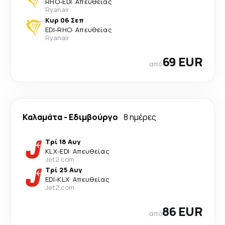
RHO
-
EDI
·
Απευθείας
Ryanair
Κυρ 06 Σεπ
EDI
-
RHO
·
Απευθείας
Ryanair
69 EUR
από
Καλαμάτα
-
Εδιμβούργο
8 ημέρες
Τρί 18 Αυγ
KLX
-
EDI
·
Απευθείας
Jet2.com
Τρί 25 Αυγ
EDI
-
KLX
·
Απευθείας
Jet2.com
86 EUR
από