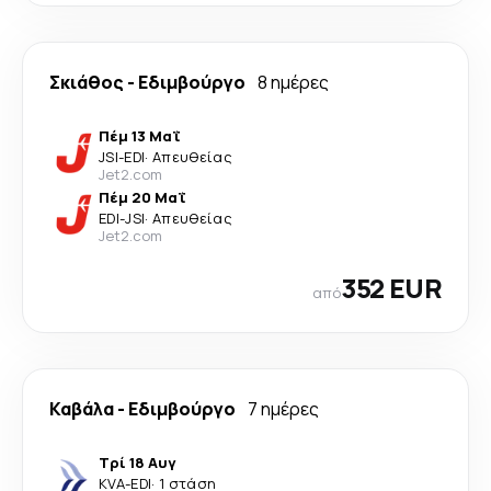
Σκιάθος
-
Εδιμβούργο
8 ημέρες
Πέμ 13 Μαΐ
JSI
-
EDI
·
Απευθείας
Jet2.com
Πέμ 20 Μαΐ
EDI
-
JSI
·
Απευθείας
Jet2.com
352 EUR
από
Καβάλα
-
Εδιμβούργο
7 ημέρες
Τρί 18 Αυγ
KVA
-
EDI
·
1 στάση