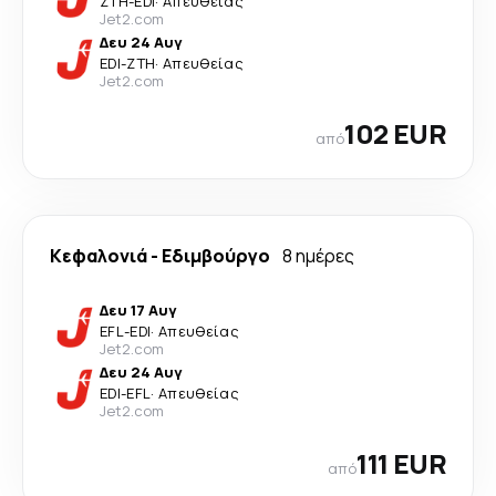
ZTH
-
EDI
·
Απευθείας
Jet2.com
Δευ 24 Αυγ
EDI
-
ZTH
·
Απευθείας
Jet2.com
102 EUR
από
Κεφαλονιά
-
Εδιμβούργο
8 ημέρες
Δευ 17 Αυγ
EFL
-
EDI
·
Απευθείας
Jet2.com
Δευ 24 Αυγ
EDI
-
EFL
·
Απευθείας
Jet2.com
111 EUR
από