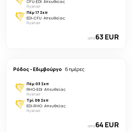
CFU
-
EDI
·
Απευθείας
Ryanair
Πέμ 17 Σεπ
EDI
-
CFU
·
Απευθείας
Ryanair
63 EUR
από
Ρόδος
-
Εδιμβούργο
6 ημέρες
Πέμ 03 Σεπ
RHO
-
EDI
·
Απευθείας
Ryanair
Τρί 08 Σεπ
EDI
-
RHO
·
Απευθείας
Ryanair
64 EUR
από