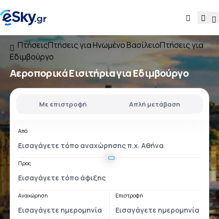
Πτήσεις
Πτήσεις για Ηνωμένο Βασίλειο
Πτήσεις για
Εδιμβούργο
Αεροπορικά Εισιτήρια για Εδιμβούργο
Με επιστροφή
Απλή μετάβαση
Από
Προς
Αναχώρηση
Επιστροφή