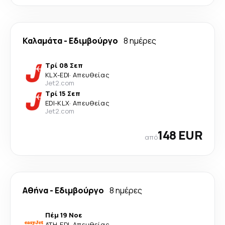
Καλαμάτα
-
Εδιμβούργο
8 ημέρες
Τρί 08 Σεπ
KLX
-
EDI
·
Απευθείας
Jet2.com
Τρί 15 Σεπ
EDI
-
KLX
·
Απευθείας
Jet2.com
148 EUR
από
Αθήνα
-
Εδιμβούργο
8 ημέρες
Πέμ 19 Νοε
ATH
-
EDI
·
Απευθείας