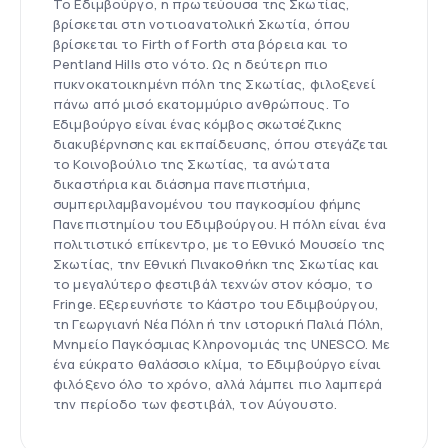
Το Εδιμβούργο, η πρωτεύουσα της Σκωτίας,
βρίσκεται στη νοτιοανατολική Σκωτία, όπου
βρίσκεται το Firth of Forth στα βόρεια και το
Pentland Hills στο νότο. Ως η δεύτερη πιο
πυκνοκατοικημένη πόλη της Σκωτίας, φιλοξενεί
πάνω από μισό εκατομμύριο ανθρώπους. Το
Εδιμβούργο είναι ένας κόμβος σκωτσέζικης
διακυβέρνησης και εκπαίδευσης, όπου στεγάζεται
το Κοινοβούλιο της Σκωτίας, τα ανώτατα
δικαστήρια και διάσημα πανεπιστήμια,
συμπεριλαμβανομένου του παγκοσμίου φήμης
Πανεπιστημίου του Εδιμβούργου. Η πόλη είναι ένα
πολιτιστικό επίκεντρο, με το Εθνικό Μουσείο της
Σκωτίας, την Εθνική Πινακοθήκη της Σκωτίας και
το μεγαλύτερο φεστιβάλ τεχνών στον κόσμο, το
Fringe. Εξερευνήστε το Κάστρο του Εδιμβούργου,
τη Γεωργιανή Νέα Πόλη ή την ιστορική Παλιά Πόλη,
Μνημείο Παγκόσμιας Κληρονομιάς της UNESCO. Με
ένα εύκρατο θαλάσσιο κλίμα, το Εδιμβούργο είναι
φιλόξενο όλο το χρόνο, αλλά λάμπει πιο λαμπερά
την περίοδο των φεστιβάλ, τον Αύγουστο.