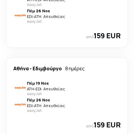
easyJet
Πέμ 26 Νοε
EDI
-
ATH
·
Απευθείας
easyJet
159 EUR
από
Αθήνα
-
Εδιμβούργο
8 ημέρες
Πέμ 19 Νοε
ATH
-
EDI
·
Απευθείας
easyJet
Πέμ 26 Νοε
EDI
-
ATH
·
Απευθείας
easyJet
159 EUR
από