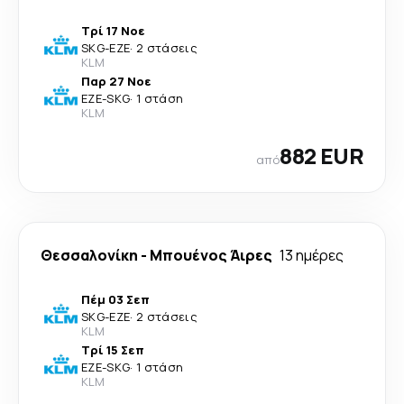
Τρί 17 Νοε
SKG
-
EZE
·
2 στάσεις
KLM
Παρ 27 Νοε
EZE
-
SKG
·
1 στάση
KLM
882 EUR
από
Θεσσαλονίκη
-
Μπουένος Άιρες
13 ημέρες
Πέμ 03 Σεπ
SKG
-
EZE
·
2 στάσεις
KLM
Τρί 15 Σεπ
EZE
-
SKG
·
1 στάση
KLM