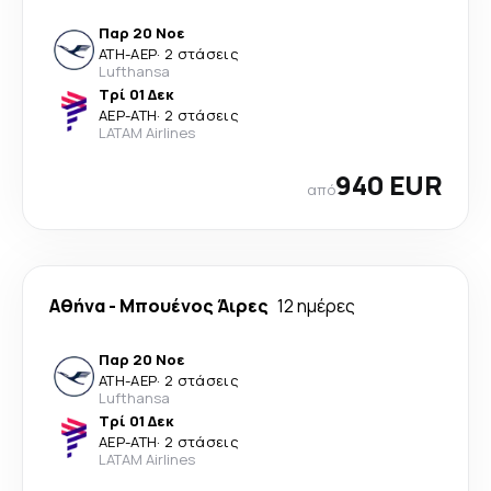
Παρ 20 Νοε
ATH
-
AEP
·
2 στάσεις
Lufthansa
Τρί 01 Δεκ
AEP
-
ATH
·
2 στάσεις
LATAM Airlines
940 EUR
από
Αθήνα
-
Μπουένος Άιρες
12 ημέρες
Παρ 20 Νοε
ATH
-
AEP
·
2 στάσεις
Lufthansa
Τρί 01 Δεκ
AEP
-
ATH
·
2 στάσεις
LATAM Airlines