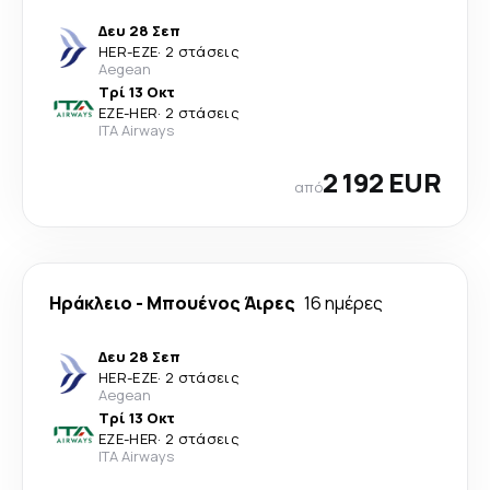
Δευ 28 Σεπ
HER
-
EZE
·
2 στάσεις
Aegean
Τρί 13 Οκτ
EZE
-
HER
·
2 στάσεις
ITA Airways
2 192 EUR
από
Ηράκλειο
-
Μπουένος Άιρες
16 ημέρες
Δευ 28 Σεπ
HER
-
EZE
·
2 στάσεις
Aegean
Τρί 13 Οκτ
EZE
-
HER
·
2 στάσεις
ITA Airways