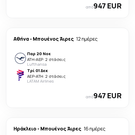
947 EUR
από
Αθήνα
-
Μπουένος Άιρες
12 ημέρες
Παρ 20 Νοε
ATH
-
AEP
·
2 στάσεις
Lufthansa
Τρί 01 Δεκ
AEP
-
ATH
·
2 στάσεις
LATAM Airlines
947 EUR
από
Ηράκλειο
-
Μπουένος Άιρες
16 ημέρες