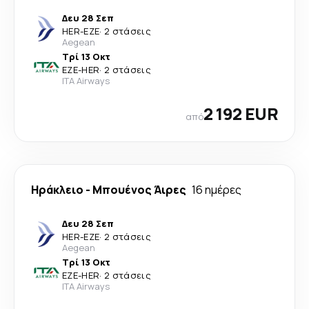
Δευ 28 Σεπ
HER
-
EZE
·
2 στάσεις
Aegean
Τρί 13 Οκτ
EZE
-
HER
·
2 στάσεις
ITA Airways
2 192 EUR
από
Ηράκλειο
-
Μπουένος Άιρες
16 ημέρες
Δευ 28 Σεπ
HER
-
EZE
·
2 στάσεις
Aegean
Τρί 13 Οκτ
EZE
-
HER
·
2 στάσεις
ITA Airways