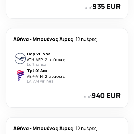
935 EUR
από
Αθήνα
-
Μπουένος Άιρες
12 ημέρες
Παρ 20 Νοε
ATH
-
AEP
·
2 στάσεις
Lufthansa
Τρί 01 Δεκ
AEP
-
ATH
·
2 στάσεις
LATAM Airlines
940 EUR
από
Αθήνα
-
Μπουένος Άιρες
12 ημέρες