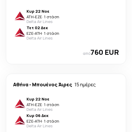
Κυρ 22 Νοε
ATH
-
EZE
·
1 στάση
Delta Air Lines
Τετ 02 Δεκ
EZE
-
ATH
·
1 στάση
Delta Air Lines
760 EUR
από
Αθήνα
-
Μπουένος Άιρες
15 ημέρες
Κυρ 22 Νοε
ATH
-
EZE
·
1 στάση
Delta Air Lines
Κυρ 06 Δεκ
EZE
-
ATH
·
1 στάση
Delta Air Lines