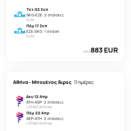
Τετ 02 Σεπ
SKG
-
EZE
·
2 στάσεις
KLM
Πέμ 17 Σεπ
EZE
-
SKG
·
1 στάση
KLM
883 EUR
από
Αθήνα
-
Μπουένος Άιρες
11 ημέρες
Δευ 12 Απρ
ATH
-
AEP
·
2 στάσεις
LATAM Airlines
Πέμ 22 Απρ
AEP
-
ATH
·
2 στάσεις
LATAM Airlines