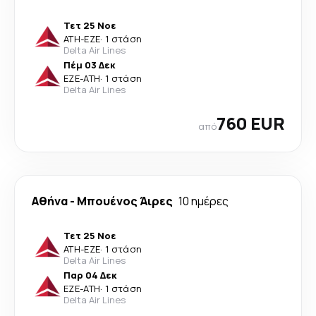
Τετ 25 Νοε
ATH
-
EZE
·
1 στάση
Delta Air Lines
Πέμ 03 Δεκ
EZE
-
ATH
·
1 στάση
Delta Air Lines
760 EUR
από
Αθήνα
-
Μπουένος Άιρες
10 ημέρες
Τετ 25 Νοε
ATH
-
EZE
·
1 στάση
Delta Air Lines
Παρ 04 Δεκ
EZE
-
ATH
·
1 στάση
Delta Air Lines