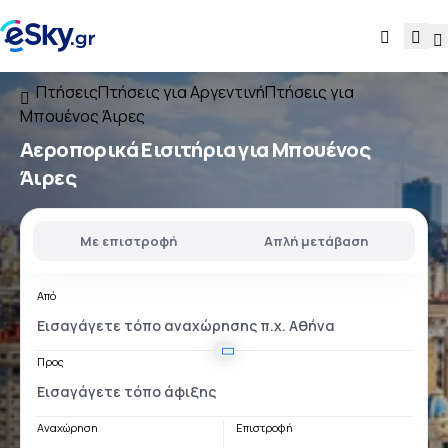
Πτήσεις
Πτήσεις για Αργεντινή
Πτήσεις για
Μπουένος Άιρες
Αεροπορικά Εισιτήρια για Μπουένος
Άιρες
Με επιστροφή
Απλή μετάβαση
Από
Προς
Αναχώρηση
Επιστροφή