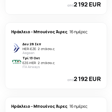
2 192 EUR
από
Ηράκλειο
-
Μπουένος Άιρες
16 ημέρες
Δευ 28 Σεπ
HER
-
EZE
·
2 στάσεις
Aegean
Τρί 13 Οκτ
EZE
-
HER
·
2 στάσεις
ITA Airways
2 192 EUR
από
Ηράκλειο
-
Μπουένος Άιρες
16 ημέρες