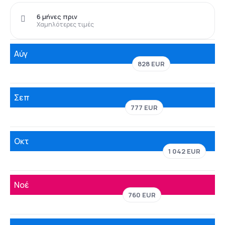
6 μήνες πριν
Χαμηλότερες τιμές
Αύγ
828 EUR
Σεπ
777 EUR
Οκτ
1 042 EUR
Νοέ
760 EUR