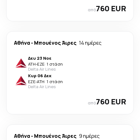
760 EUR
από
Αθήνα
-
Μπουένος Άιρες
14 ημέρες
Δευ 23 Νοε
ATH
-
EZE
·
1 στάση
Delta Air Lines
Κυρ 06 Δεκ
EZE
-
ATH
·
1 στάση
Delta Air Lines
760 EUR
από
Αθήνα
-
Μπουένος Άιρες
9 ημέρες