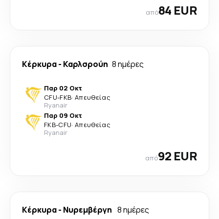
84 EUR
από
Κέρκυρα
-
Καρλσρούη
8 ημέρες
Παρ 02 Οκτ
CFU
-
FKB
·
Απευθείας
Ryanair
Παρ 09 Οκτ
FKB
-
CFU
·
Απευθείας
Ryanair
92 EUR
από
Κέρκυρα
-
Νυρεμβέργη
8 ημέρες