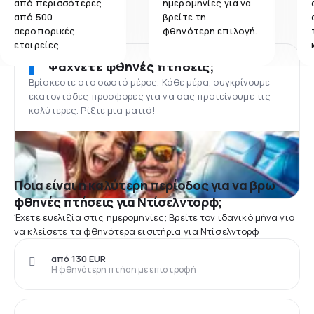
από περισσότερες
ημερομηνίες για να
από 500
βρείτε τη
αεροπορικές
φθηνότερη επιλογή.
εταιρείες.
Ψάχνετε φθηνές πτήσεις;
Βρίσκεστε στο σωστό μέρος. Κάθε μέρα, συγκρίνουμε
εκατοντάδες προσφορές για να σας προτείνουμε τις
καλύτερες. Ρίξτε μια ματιά!
Ποια είναι η καλύτερη περίοδος για να βρω
φθηνές πτήσεις για Ντίσελντορφ;
Έχετε ευελιξία στις ημερομηνίες; Βρείτε τον ιδανικό μήνα για
να κλείσετε τα φθηνότερα εισιτήρια για Ντίσελντορφ
από 130 EUR
Η φθηνότερη πτήση με επιστροφή