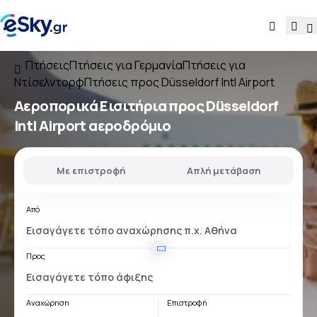
Πτήσεις
Πτήσεις για Γερμανία
Πτήσεις για
Ντίσελντορφ
Πτήσεις προς Düsseldorf Intl Airport
Αεροπορικά Εισιτήρια
προς
Düsseldorf
Intl Airport
αεροδρόμιο
Με επιστροφή
Απλή μετάβαση
Από
Προς
Αναχώρηση
Επιστροφή