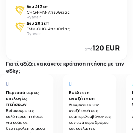
Δευ 21 Σεπ
CHQ
-
FMM
·
Απευθείας
Ryanair
Δευ 28 Σεπ
FMM
-
CHQ
·
Απευθείας
Ryanair
120 EUR
από
Γιατί αξίζει να κάνετε κράτηση πτήσης με την
eSky;
Περισσότερες
Ευέλικτη
επιλογές
αναζήτηση
πτήσεων
Διευρύνετε την
Βρίσκουμε τις
αναζήτησή σας
καλύτερες πτήσεις
συμπεριλαμβάνοντας
για εσάς σε
κοντινά αεροδρόμια
δευτερόλεπτα μέσα
και ευέλικτες