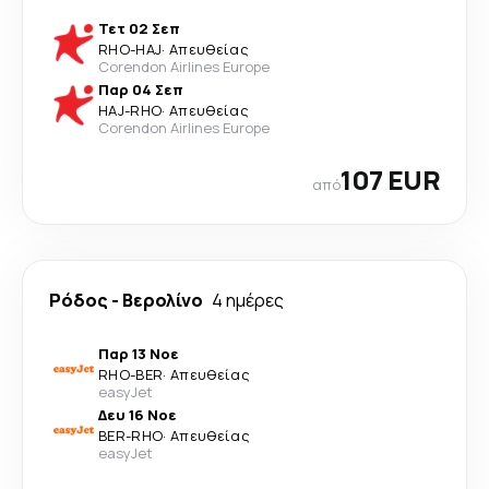
Τετ 02 Σεπ
RHO
-
HAJ
·
Απευθείας
Corendon Airlines Europe
Παρ 04 Σεπ
HAJ
-
RHO
·
Απευθείας
Corendon Airlines Europe
107 EUR
από
Ρόδος
-
Βερολίνο
4 ημέρες
Παρ 13 Νοε
RHO
-
BER
·
Απευθείας
easyJet
Δευ 16 Νοε
BER
-
RHO
·
Απευθείας
easyJet