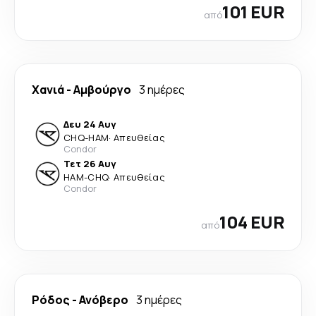
101 EUR
από
Χανιά
-
Αμβούργο
3 ημέρες
Δευ 24 Αυγ
CHQ
-
HAM
·
Απευθείας
Condor
Τετ 26 Αυγ
HAM
-
CHQ
·
Απευθείας
Condor
104 EUR
από
Ρόδος
-
Ανόβερο
3 ημέρες