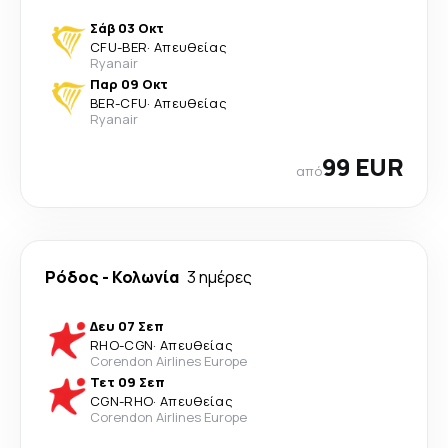
Σάβ 03 Οκτ
CFU
-
BER
·
Απευθείας
Ryanair
Παρ 09 Οκτ
BER
-
CFU
·
Απευθείας
Ryanair
99 EUR
από
Ρόδος
-
Κολωνία
3 ημέρες
Δευ 07 Σεπ
RHO
-
CGN
·
Απευθείας
Corendon Airlines Europe
Τετ 09 Σεπ
CGN
-
RHO
·
Απευθείας
Corendon Airlines Europe