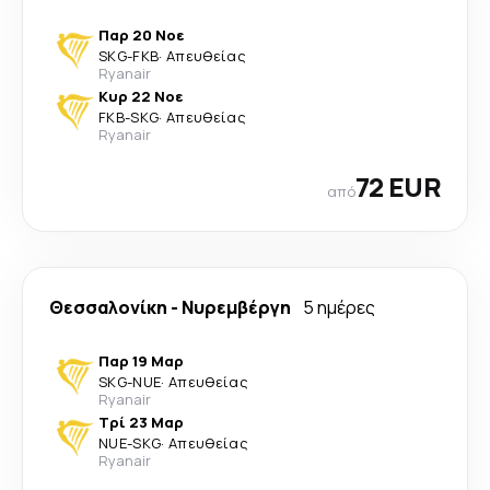
Παρ 20 Νοε
SKG
-
FKB
·
Απευθείας
Ryanair
Κυρ 22 Νοε
FKB
-
SKG
·
Απευθείας
Ryanair
72 EUR
από
Θεσσαλονίκη
-
Νυρεμβέργη
5 ημέρες
Παρ 19 Μαρ
SKG
-
NUE
·
Απευθείας
Ryanair
Τρί 23 Μαρ
NUE
-
SKG
·
Απευθείας
Ryanair