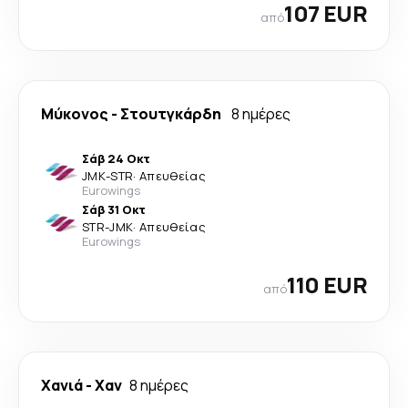
107 EUR
από
Μύκονος
-
Στουτγκάρδη
8 ημέρες
Σάβ 24 Οκτ
JMK
-
STR
·
Απευθείας
Eurowings
Σάβ 31 Οκτ
STR
-
JMK
·
Απευθείας
Eurowings
110 EUR
από
Χανιά
-
Χαν
8 ημέρες