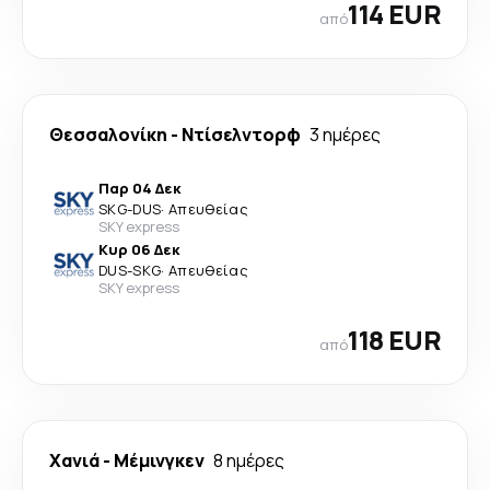
114 EUR
από
Θεσσαλονίκη
-
Ντίσελντορφ
3 ημέρες
Παρ 04 Δεκ
SKG
-
DUS
·
Απευθείας
SKY express
Κυρ 06 Δεκ
DUS
-
SKG
·
Απευθείας
SKY express
118 EUR
από
Χανιά
-
Μέμινγκεν
8 ημέρες