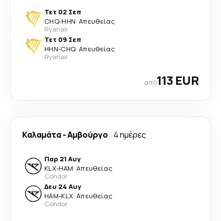
Τετ 02 Σεπ
CHQ
-
HHN
·
Απευθείας
Ryanair
Τετ 09 Σεπ
HHN
-
CHQ
·
Απευθείας
Ryanair
113 EUR
από
Καλαμάτα
-
Αμβούργο
4 ημέρες
Παρ 21 Αυγ
KLX
-
HAM
·
Απευθείας
Condor
Δευ 24 Αυγ
HAM
-
KLX
·
Απευθείας
Condor