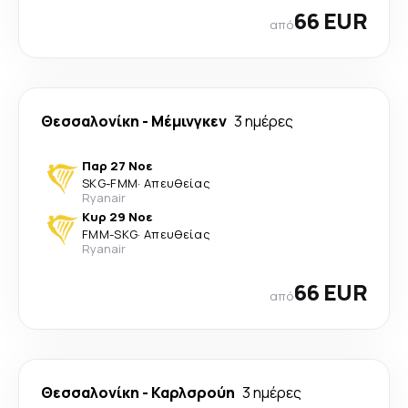
66 EUR
από
Θεσσαλονίκη
-
Μέμινγκεν
3 ημέρες
Παρ 27 Νοε
SKG
-
FMM
·
Απευθείας
Ryanair
Κυρ 29 Νοε
FMM
-
SKG
·
Απευθείας
Ryanair
66 EUR
από
Θεσσαλονίκη
-
Καρλσρούη
3 ημέρες