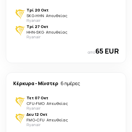
Τρί 20 Οκτ
SKG
-
HHN
·
Απευθείας
Ryanair
Τρί 27 Οκτ
HHN
-
SKG
·
Απευθείας
Ryanair
65 EUR
από
Κέρκυρα
-
Μίνστερ
6 ημέρες
Τετ 07 Οκτ
CFU
-
FMO
·
Απευθείας
Ryanair
Δευ 12 Οκτ
FMO
-
CFU
·
Απευθείας
Ryanair