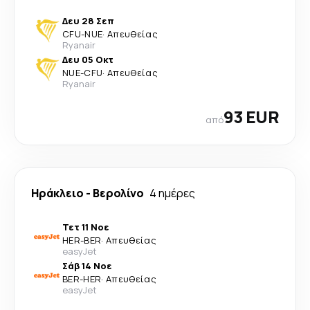
Δευ 28 Σεπ
CFU
-
NUE
·
Απευθείας
Ryanair
Δευ 05 Οκτ
NUE
-
CFU
·
Απευθείας
Ryanair
93 EUR
από
Ηράκλειο
-
Βερολίνο
4 ημέρες
Τετ 11 Νοε
HER
-
BER
·
Απευθείας
easyJet
Σάβ 14 Νοε
BER
-
HER
·
Απευθείας
easyJet