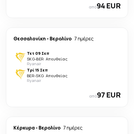
94 EUR
από
Θεσσαλονίκη
-
Βερολίνο
7 ημέρες
Τετ 09 Σεπ
SKG
-
BER
·
Απευθείας
Ryanair
Τρί 15 Σεπ
BER
-
SKG
·
Απευθείας
Ryanair
97 EUR
από
Κέρκυρα
-
Βερολίνο
7 ημέρες