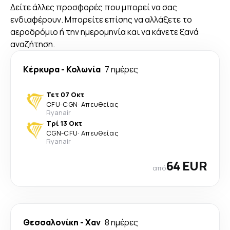
Δείτε άλλες προσφορές που μπορεί να σας
ενδιαφέρουν. Μπορείτε επίσης να αλλάξετε το
αεροδρόμιο ή την ημερομηνία και να κάνετε ξανά
αναζήτηση.
Κέρκυρα
-
Κολωνία
7 ημέρες
Τετ 07 Οκτ
CFU
-
CGN
·
Απευθείας
Ryanair
Τρί 13 Οκτ
CGN
-
CFU
·
Απευθείας
Ryanair
64 EUR
από
Θεσσαλονίκη
-
Χαν
8 ημέρες