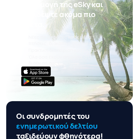
εφαρμογή της eSky και
ταξιδέψτε ακόμα πιο
άνετα.
Νέες προσφορές κάθε μέρα:
πτήσεις, διακοπές, city break
Πρακτική διαχείριση κρατήσεων
Όλα όσα έχουν σημασία, στη
διάθεσή σας!
Οι συνδρομητές του
ενημερωτικού δελτίου
ταξιδεύουν φθηνότερα!