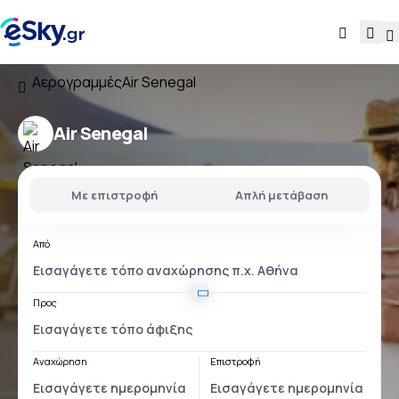
Αερογραμμές
Air Senegal
Air Senegal
Με επιστροφή
Απλή μετάβαση
Από
Προς
Αναχώρηση
Επιστροφή