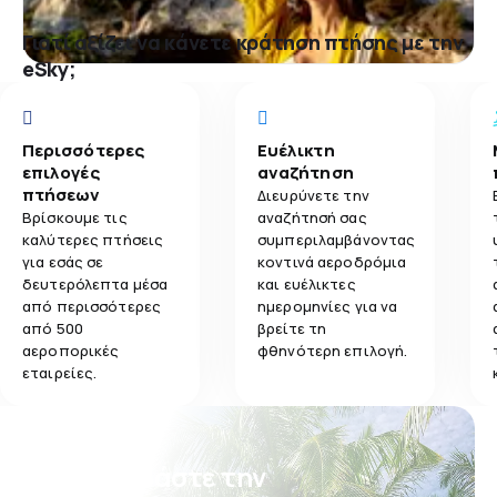
Γιατί αξίζει να κάνετε κράτηση πτήσης με την
eSky;
Περισσότερες
Ευέλικτη
επιλογές
αναζήτηση
πτήσεων
Διευρύνετε την
Βρίσκουμε τις
αναζήτησή σας
καλύτερες πτήσεις
συμπεριλαμβάνοντας
για εσάς σε
κοντινά αεροδρόμια
δευτερόλεπτα μέσα
και ευέλικτες
από περισσότερες
ημερομηνίες για να
από 500
βρείτε τη
αεροπορικές
φθηνότερη επιλογή.
εταιρείες.
Κατεβάστε την