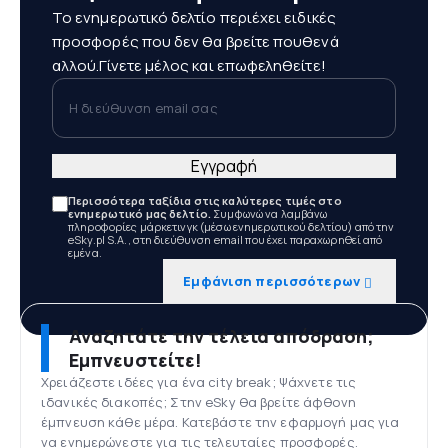
Το ενημερωτικό δελτίο περιέχει ειδικές
προσφορές που δεν θα βρείτε πουθενά
αλλού.Γίνετε μέλος και επωφεληθείτε!
Η διεύθυνση email σας
Εγγραφή
Περισσότερα ταξίδια στις καλύτερες τιμές στο
ενημερωτικό μας δελτίο.
Συμφωνώ να λαμβάνω
πληροφορίες μάρκετινγκ (μέσω ενημερωτικού δελτίου) από την
eSky.pl S.A., στη διεύθυνση email που έχει παραχωρηθεί από
εμένα.
Εμφάνιση περισσότερων
Αναζητάτε την τέλεια απόδραση;
Εμπνευστείτε!
Χρειάζεστε ιδέες για ένα city break; Ψάχνετε τις
ιδανικές διακοπές; Στην eSky θα βρείτε άφθονη
έμπνευση κάθε μέρα. Κατεβάστε την εφαρμογή μας για
να ενημερώνεστε για τις τελευταίες προσφορές.