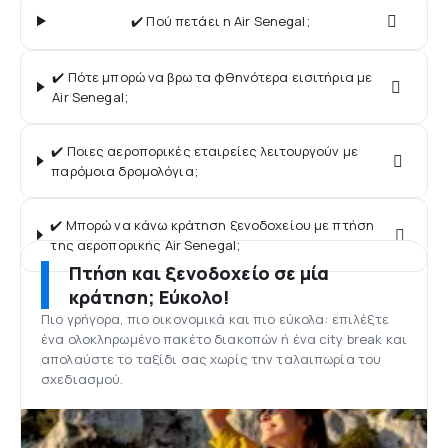
✔️ Πού πετάει η Air Senegal;
✔️ Πότε μπορώ να βρω τα φθηνότερα εισιτήρια με
Air Senegal;
✔️ Ποιες αεροπορικές εταιρείες λειτουργούν με
παρόμοια δρομολόγια;
✔️ Μπορώ να κάνω κράτηση ξενοδοχείου με πτήση
της αεροπορικής Air Senegal;
Πτήση και ξενοδοχείο σε μία
κράτηση; Εύκολο!
Πιο γρήγορα, πιο οικονομικά και πιο εύκολα: επιλέξτε
ένα ολοκληρωμένο πακέτο διακοπών ή ένα city break και
απολαύστε το ταξίδι σας χωρίς την ταλαιπωρία του
σχεδιασμού.