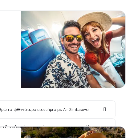
βρω τα φθηνότερα εισιτήρια με Air Zimbabwe;
η ξενοδοχείου με πτήση της αεροπορικής Air