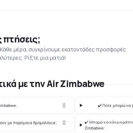
 πτήσεις;
 Κάθε μέρα, συγκρίνουμε εκατοντάδες προσφορές
αλύτερες. Ρίξτε μια ματιά!
τικά με την Air Zimbabwe
Zimbabwe;
✔️ Πότε μπορώ να 
✔️ Μπορώ να κάνω κράτησ
γούν με παρόμοια δρομολόγια;
Zimbabwe;