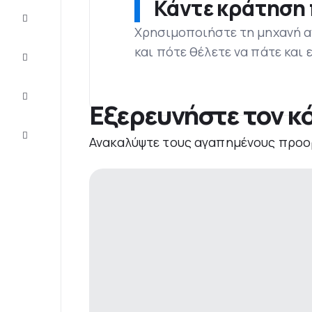
Κάντε κράτηση 
Προσφορές
Χρησιμοποιήστε τη μηχανή α
και πότε θέλετε να πάτε και
Ολοκληρώστε
το ταξίδι
Ιδέες και
συμβουλές
Εξερευνήστε τον κ
Eξυπηρέτηση
Ανακαλύψτε τους αγαπημένους προο
πελατών