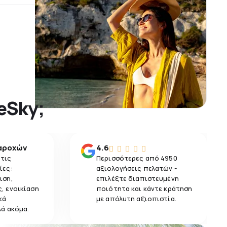
 eSky;
αροχών
4.6
 τις
Περισσότερες από 4950
ίες:
αξιολογήσεις πελατών -
ιση,
επιλέξτε διαπιστευμένη
, ενοικίαση
ποιότητα και κάντε κράτηση
κά
με απόλυτη αξιοπιστία.
λά ακόμα.