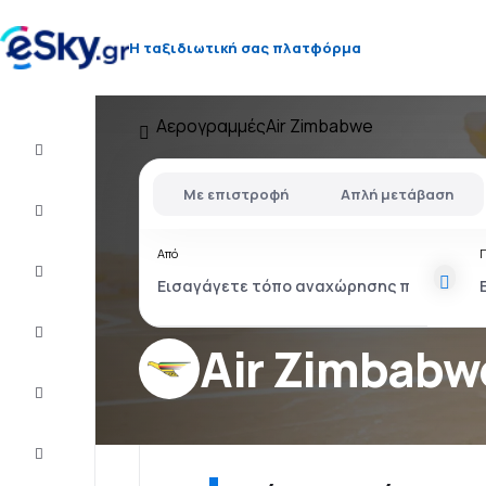
Η ταξιδιωτική σας πλατφόρμα
Αερογραμμές
Air Zimbabwe
Πτήση+Ξενοδοχείο
Με επιστροφή
Απλή μετάβαση
Αεροπορικά
εισιτήρια
Από
Διακοπές
Τελευταίας
στιγμής
Air Zimbabw
City
Break
Διαμονή