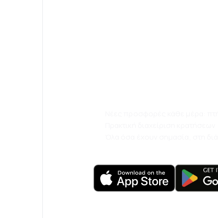
Κατεβάστε την
eSky και ταξιδ
άνετα.
Νέες προσφορές κάθε μέρα: πτήσ
Πρακτική διαχείριση κρατήσεων
Όλα όσα έχουν σημασία, στη δι