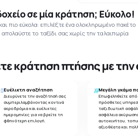
οχείο σε μία κράτηση; Εύκολο!
 και πιο εύκολα: επιλέξτε ένα ολοκληρωμένο πακέτο
ι απολαύστε το ταξίδι σας χωρίς την ταλαιπωρία
νετε κράτηση πτήσης με την
Ευέλικτη αναζήτηση
Μεγάλη γκάμα π
Διευρύνετε την αναζήτησή σας
Επωφεληθείτε από
συμπεριλαμβάνοντας κοντινά
πρόσθετες υπηρεσ
αεροδρόμια και ευέλικτες
ταξιδιωτική ασφάλ
ημερομηνίες για να βρείτε τη
ασφάλεια ακύρωσης
φθηνότερη επιλογή.
αυτοκινήτου, τοπι
αξιοθέατα και πολ