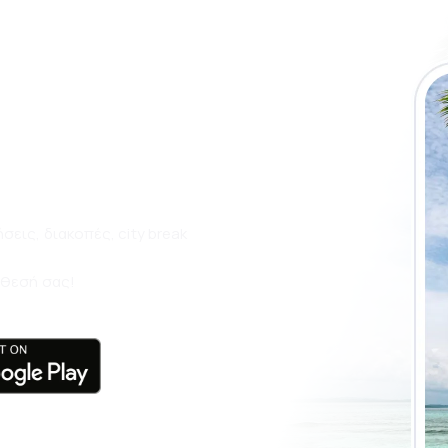
 εφαρμογή της
έψτε ακόμα πιο
εις, διακοπές, city break
άθεσή σας!