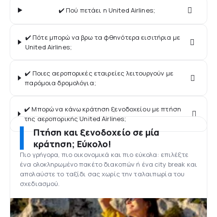
✔️ Πού πετάει η United Airlines;
✔️ Πότε μπορώ να βρω τα φθηνότερα εισιτήρια με
United Airlines;
✔️ Ποιες αεροπορικές εταιρείες λειτουργούν με
παρόμοια δρομολόγια;
✔️ Μπορώ να κάνω κράτηση ξενοδοχείου με πτήση
της αεροπορικής United Airlines;
Πτήση και ξενοδοχείο σε μία
κράτηση; Εύκολο!
Πιο γρήγορα, πιο οικονομικά και πιο εύκολα: επιλέξτε
ένα ολοκληρωμένο πακέτο διακοπών ή ένα city break και
απολαύστε το ταξίδι σας χωρίς την ταλαιπωρία του
σχεδιασμού.