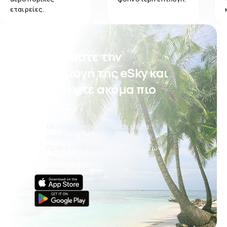
εταιρείες.
Κατεβάστε την
εφαρμογή της eSky και
ταξιδέψτε ακόμα πιο
άνετα.
Νέες προσφορές κάθε μέρα:
πτήσεις, διακοπές, city break
Πρακτική διαχείριση κρατήσεων
Όλα όσα έχουν σημασία, στη
διάθεσή σας!