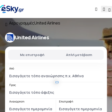
Αερογραμμές
United Airlines
United Airlines
Με επιστροφή
Απλή μετάβαση
Από
Προς
Αναχώρηση
Επιστροφή