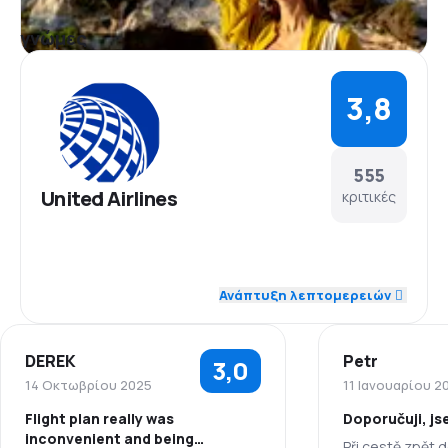
γνώμες
3,8
555
United Airlines
κριτικές
4,2
Προσωπικό
Ανάπτυξη λεπτομερειών
3,9
Ακρίβεια
DEREK
Petr
3,0
4,0
Δίκτυο πτήσεων
14 Οκτωβρίου 2025
11 Ιανουαρίου 2
Flight plan really was
Doporučuji, j
3,8
Τιμή εισιτηρίου
inconvenient and being
Při cestě zpět d