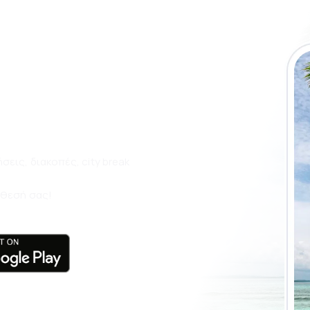
 εφαρμογή της
έψτε ακόμα πιο
εις, διακοπές, city break
άθεσή σας!