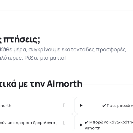
 πτήσεις;
 Κάθε μέρα, συγκρίνουμε εκατοντάδες προσφορές
αλύτερες. Ρίξτε μια ματιά!
ικά με την Airnorth
rnorth;
✔️ Πότε μπορώ ν
✔️ Μπορώ να κάνω κράτη
γούν με παρόμοια δρομολόγια;
Airnorth;