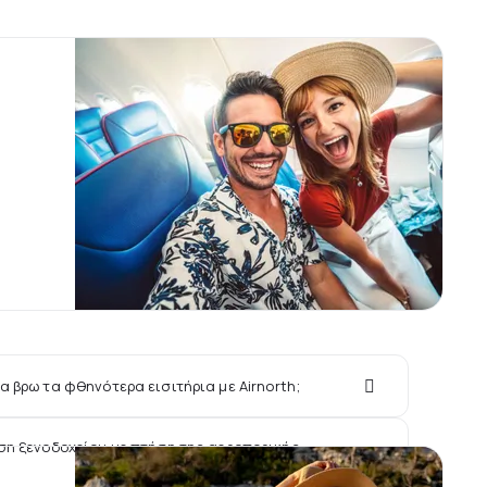
α βρω τα φθηνότερα εισιτήρια με Airnorth;
ση ξενοδοχείου με πτήση της αεροπορικής