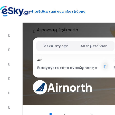
Η ταξιδιωτική σας πλατφόρμα
Αερογραμμές
Airnorth
Πτήση+Ξενοδοχείο
Με επιστροφή
Απλή μετάβαση
Αεροπορικά
εισιτήρια
Από
Διακοπές
Τελευταίας
στιγμής
Airnorth
City
Break
Διαμονή