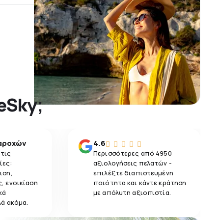
 eSky;
αροχών
4.6
 τις
Περισσότερες από 4950
ίες:
αξιολογήσεις πελατών -
ιση,
επιλέξτε διαπιστευμένη
, ενοικίαση
ποιότητα και κάντε κράτηση
κά
με απόλυτη αξιοπιστία.
λά ακόμα.