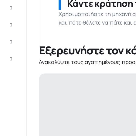
Κάντε κράτηση 
Προσφορές
Χρησιμοποιήστε τη μηχανή α
και πότε θέλετε να πάτε και
Ολοκληρώστε
το ταξίδι
Ιδέες και
συμβουλές
Εξερευνήστε τον κό
Eξυπηρέτηση
Ανακαλύψτε τους αγαπημένους προο
πελατών