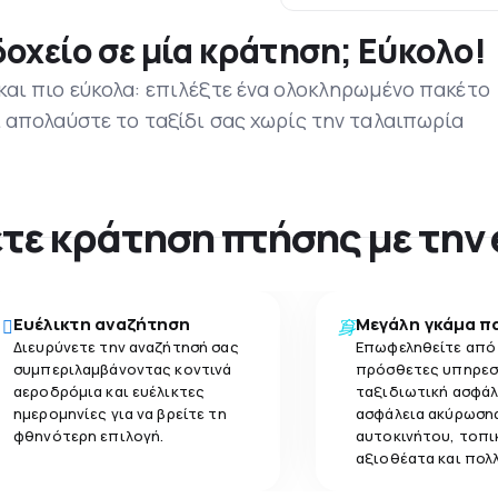
οχείο σε μία κράτηση; Εύκολο!
 και πιο εύκολα: επιλέξτε ένα ολοκληρωμένο πακέτο
ι απολαύστε το ταξίδι σας χωρίς την ταλαιπωρία
νετε κράτηση πτήσης με την
Ευέλικτη αναζήτηση
Μεγάλη γκάμα π
Διευρύνετε την αναζήτησή σας
Επωφεληθείτε από
συμπεριλαμβάνοντας κοντινά
πρόσθετες υπηρεσ
αεροδρόμια και ευέλικτες
ταξιδιωτική ασφάλ
ημερομηνίες για να βρείτε τη
ασφάλεια ακύρωσης
φθηνότερη επιλογή.
αυτοκινήτου, τοπι
αξιοθέατα και πολ