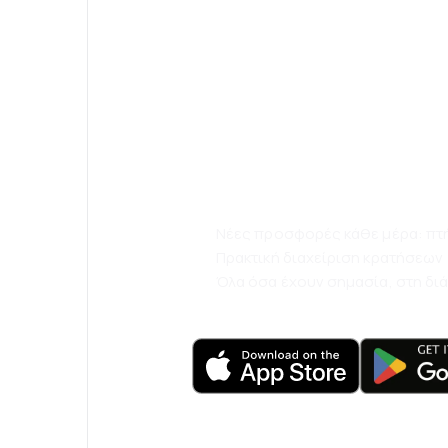
Κατεβάστε την
eSky και ταξιδ
άνετα.
Νέες προσφορές κάθε μέρα: πτήσ
Πρακτική διαχείριση κρατήσεων
Όλα όσα έχουν σημασία, στη δι