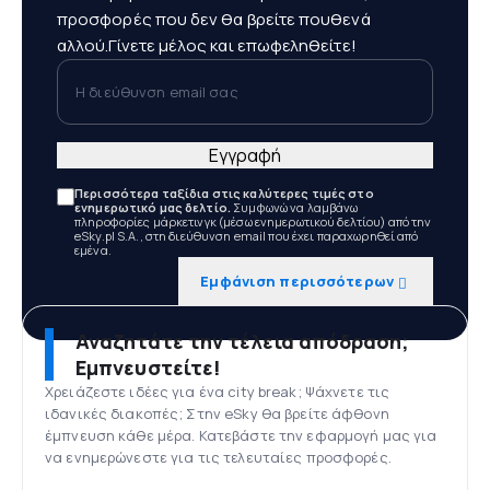
προσφορές που δεν θα βρείτε πουθενά
αλλού.Γίνετε μέλος και επωφεληθείτε!
Η διεύθυνση email σας
Εγγραφή
Περισσότερα ταξίδια στις καλύτερες τιμές στο
ενημερωτικό μας δελτίο.
Συμφωνώ να λαμβάνω
πληροφορίες μάρκετινγκ (μέσω ενημερωτικού δελτίου) από την
eSky.pl S.A., στη διεύθυνση email που έχει παραχωρηθεί από
εμένα.
Εμφάνιση περισσότερων
Αναζητάτε την τέλεια απόδραση;
Εμπνευστείτε!
Χρειάζεστε ιδέες για ένα city break; Ψάχνετε τις
ιδανικές διακοπές; Στην eSky θα βρείτε άφθονη
έμπνευση κάθε μέρα. Κατεβάστε την εφαρμογή μας για
να ενημερώνεστε για τις τελευταίες προσφορές.