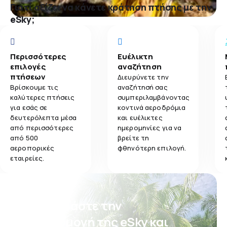
Γιατί αξίζει να κάνετε κράτηση πτήσης με την
eSky;
Περισσότερες
Ευέλικτη
επιλογές
αναζήτηση
πτήσεων
Διευρύνετε την
Βρίσκουμε τις
αναζήτησή σας
καλύτερες πτήσεις
συμπεριλαμβάνοντας
για εσάς σε
κοντινά αεροδρόμια
δευτερόλεπτα μέσα
και ευέλικτες
από περισσότερες
ημερομηνίες για να
από 500
βρείτε τη
αεροπορικές
φθηνότερη επιλογή.
εταιρείες.
Κατεβάστε την
εφαρμογή της eSky και