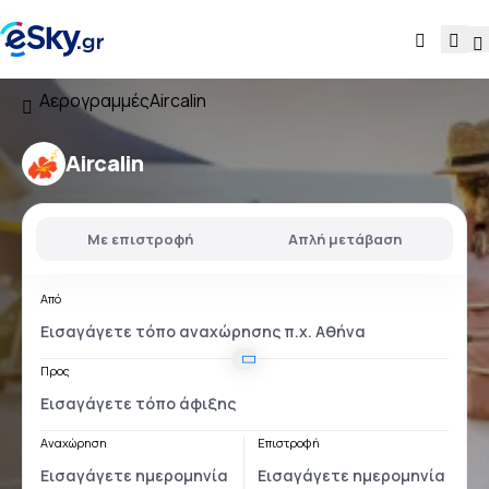
Αερογραμμές
Aircalin
Aircalin
Με επιστροφή
Απλή μετάβαση
Από
Προς
Αναχώρηση
Επιστροφή