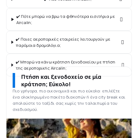
✔️ Πότε μπορώ να βρω τα φθηνότερα εισιτήρια με
Aircalin;
✔️ Ποιες αεροπορικές εταιρείες λειτουργούν με
παρόμοια δρομολόγια;
✔️ Μπορώ να κάνω κράτηση ξενοδοχείου με πτήση
της αεροπορικής Aircalin;
Πτήση και ξενοδοχείο σε μία
κράτηση; Εύκολο!
Πιο γρήγορα, πιο οικονομικά και πιο εύκολα: επιλέξτε
ένα ολοκληρωμένο πακέτο διακοπών ή ένα city break και
απολαύστε το ταξίδι σας χωρίς την ταλαιπωρία του
σχεδιασμού.