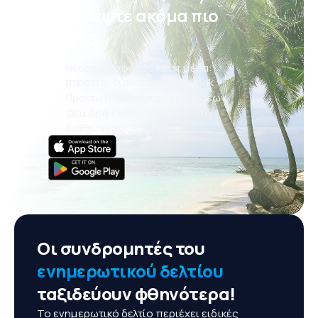
ταξιδέψτε ακόμα πιο
άνετα.
Νέες προσφορές κάθε μέρα:
πτήσεις, διακοπές, city break
Πρακτική διαχείριση κρατήσεων
Όλα όσα έχουν σημασία, στη
διάθεσή σας!
Οι συνδρομητές του
ενημερωτικού δελτίου
ταξιδεύουν φθηνότερα!
Το ενημερωτικό δελτίο περιέχει ειδικές