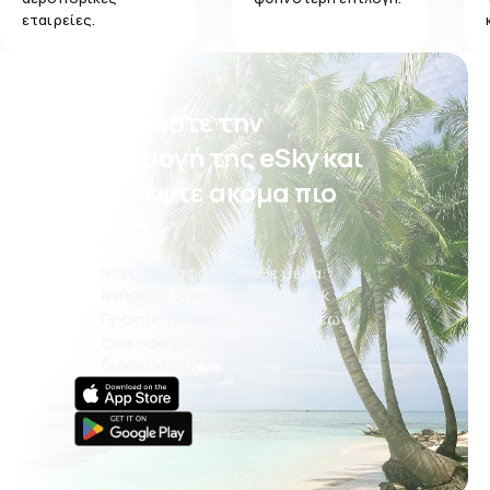
εταιρείες.
Κατεβάστε την
εφαρμογή της eSky και
ταξιδέψτε ακόμα πιο
άνετα.
Νέες προσφορές κάθε μέρα:
πτήσεις, διακοπές, city break
Πρακτική διαχείριση κρατήσεων
Όλα όσα έχουν σημασία, στη
διάθεσή σας!