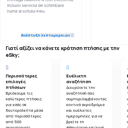
inclusiv serviciul de schimbare
4,8
Άνεση ταξιδιού
nume al sotului meu.
4,2
Μεταφορά αποσκευών
5,0
Προσωπικό
Ανάπτυξη λεπτομερειών
4,4
Γεύματα
5,0
Ακρίβεια
Γιατί αξίζει να κάνετε κράτηση πτήσης με την
5,0
Δίκτυο πτήσεων
eSky;
4,0
Τιμή εισιτηρίου
Περισσότερες
Ευέλικτη
5,0
Άνεση ταξιδιού
επιλογές
αναζήτηση
πτήσεων
Διευρύνετε την
5,0
Μεταφορά αποσκευών
Βρίσκουμε τις
αναζήτησή σας
καλύτερες πτήσεις
συμπεριλαμβάνοντας
για εσάς σε
κοντινά αεροδρόμια
5,0
Γεύματα
δευτερόλεπτα μέσα
και ευέλικτες
από περισσότερες
ημερομηνίες για να
από 500
βρείτε τη
αεροπορικές
φθηνότερη επιλογή.