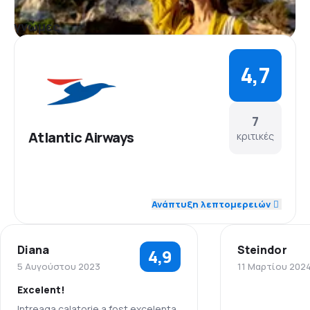
γνώμες
4,7
7
Atlantic Airways
κριτικές
5,0
Προσωπικό
Ανάπτυξη λεπτομερειών
5,0
Ακρίβεια
Diana
Steindor
4,9
5,0
Δίκτυο πτήσεων
5 Αυγούστου 2023
11 Μαρτίου 202
Excelent!
4,0
Τιμή εισιτηρίου
Intreaga calatorie a fost excelenta,