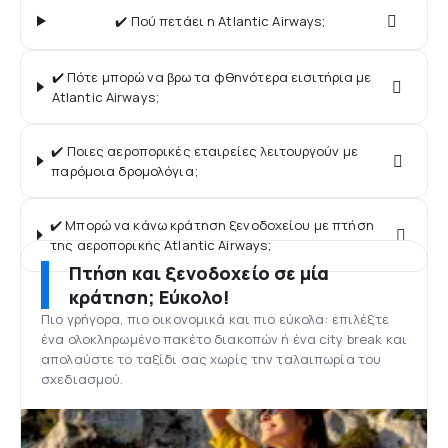
✔️ Πού πετάει η Atlantic Airways;
✔️ Πότε μπορώ να βρω τα φθηνότερα εισιτήρια με
Atlantic Airways;
✔️ Ποιες αεροπορικές εταιρείες λειτουργούν με
παρόμοια δρομολόγια;
✔️ Μπορώ να κάνω κράτηση ξενοδοχείου με πτήση
της αεροπορικής Atlantic Airways;
Πτήση και ξενοδοχείο σε μία
κράτηση; Εύκολο!
Πιο γρήγορα, πιο οικονομικά και πιο εύκολα: επιλέξτε
ένα ολοκληρωμένο πακέτο διακοπών ή ένα city break και
απολαύστε το ταξίδι σας χωρίς την ταλαιπωρία του
σχεδιασμού.