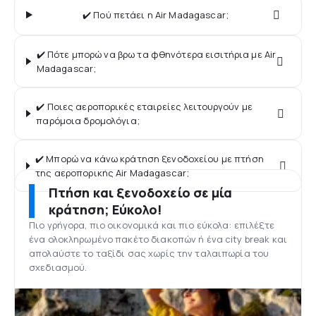
✔️ Πού πετάει η Air Madagascar;
✔️ Πότε μπορώ να βρω τα φθηνότερα εισιτήρια με Air
Madagascar;
✔️ Ποιες αεροπορικές εταιρείες λειτουργούν με
παρόμοια δρομολόγια;
✔️ Μπορώ να κάνω κράτηση ξενοδοχείου με πτήση
της αεροπορικής Air Madagascar;
Πτήση και ξενοδοχείο σε μία
κράτηση; Εύκολο!
Πιο γρήγορα, πιο οικονομικά και πιο εύκολα: επιλέξτε
ένα ολοκληρωμένο πακέτο διακοπών ή ένα city break και
απολαύστε το ταξίδι σας χωρίς την ταλαιπωρία του
σχεδιασμού.