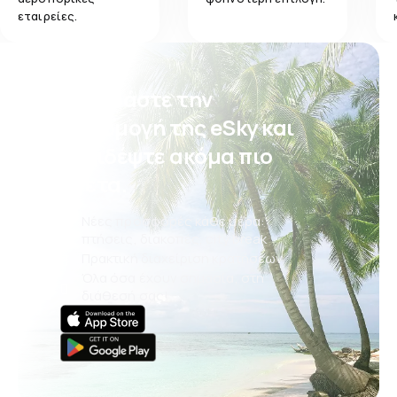
εταιρείες.
Κατεβάστε την
εφαρμογή της eSky και
ταξιδέψτε ακόμα πιο
άνετα.
Νέες προσφορές κάθε μέρα:
πτήσεις, διακοπές, city break
Πρακτική διαχείριση κρατήσεων
Όλα όσα έχουν σημασία, στη
διάθεσή σας!