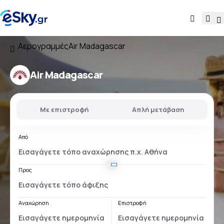
Αερογραμμές
Air Madagascar
Air Madagascar
Με επιστροφή
Απλή μετάβαση
Από
Προς
Αναχώρηση
Επιστροφή