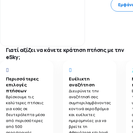
Εμφάν
Γιατί αξίζει να κάνετε κράτηση πτήσης με την
eSky;
Περισσότερες
Ευέλικτη
επιλογές
αναζήτηση
πτήσεων
Διευρύνετε την
Βρίσκουμε τις
αναζήτησή σας
καλύτερες πτήσεις
συμπεριλαμβάνοντας
για εσάς σε
κοντινά αεροδρόμια
δευτερόλεπτα μέσα
και ευέλικτες
από περισσότερες
ημερομηνίες για να
από 500
βρείτε τη
αεροπορικές
φθηνότερη επιλογή.