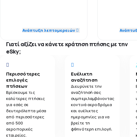
3,9
Άνεση ταξιδιού
from Warsaw on 21/3/26
Προσωπικό
5,0
Προσωπικό
4,1
Μεταφορά αποσκευών
Ακρίβεια
1,0
Ακρίβεια
Ανάπτυξη λεπτομερειών
Ανάπτυ
3,4
Γεύματα
Δίκτυο πτήσ
3,0
Δίκτυο πτήσεων
Γιατί αξίζει να κάνετε κράτηση πτήσης με την
eSky;
Τιμή εισιτηρ
4,0
Τιμή εισιτηρίου
Άνεση ταξιδι
5,0
Άνεση ταξιδιού
Περισσότερες
Ευέλικτη
επιλογές
αναζήτηση
Μεταφορά α
5,0
πτήσεων
Μεταφορά αποσκευών
Διευρύνετε την
Βρίσκουμε τις
αναζήτησή σας
Γεύματα
καλύτερες πτήσεις
συμπεριλαμβάνοντας
5,0
Γεύματα
για εσάς σε
κοντινά αεροδρόμια
δευτερόλεπτα μέσα
και ευέλικτες
από περισσότερες
ημερομηνίες για να
από 500
βρείτε τη
αεροπορικές
φθηνότερη επιλογή.
εταιρείες.