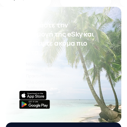
Κατεβάστε την
εφαρμογή της eSky και
ταξιδέψτε ακόμα πιο
άνετα.
Νέες προσφορές κάθε μέρα:
πτήσεις, διακοπές, city break
Πρακτική διαχείριση κρατήσεων
Όλα όσα έχουν σημασία, στη
διάθεσή σας!