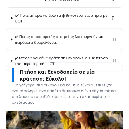
✔️ Πότε μπορώ να βρω τα φθηνότερα εισιτήρια με
LOT;
✔️ Ποιες αεροπορικές εταιρείες λειτουργούν με
παρόμοια δρομολόγια;
✔️ Μπορώ να κάνω κράτηση ξενοδοχείου με πτήση
της αεροπορικής LOT;
Πτήση και ξενοδοχείο σε μία
κράτηση; Εύκολο!
Πιο γρήγορα, πιο οικονομικά και πιο εύκολα: επιλέξτε
ένα ολοκληρωμένο πακέτο διακοπών ή ένα city break και
απολαύστε το ταξίδι σας χωρίς την ταλαιπωρία του
σχεδιασμού.