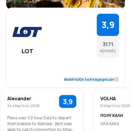
γνώμες
3,9
3171
LOT
κριτικές
4,4
Προσωπικό
Ανάπτυξη λεπτομερειών
3,9
Ακρίβεια
Alexander
VOLHA
3,9
4,1
Δίκτυο πτήσεων
24 Μαρτίου 2026
8 Μαρτίου 2025
ΠΟΛΥ ΚΑΛΗ
3,4
Τιμή εισιτηρίου
Plans was 1/2 hour Daly to depart
from krakow to Warsaw . Bert was
ΟΛΑ ΚΑΚΑ
able to catch connection to Athens