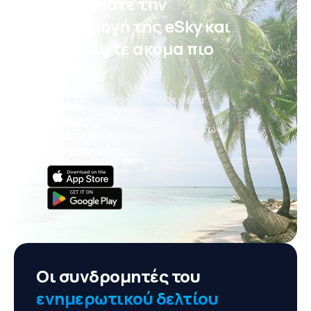
Κατεβάστε την
εφαρμογή της eSky και
ταξιδέψτε ακόμα πιο
άνετα.
Νέες προσφορές κάθε μέρα:
πτήσεις, διακοπές, city break
Πρακτική διαχείριση κρατήσεων
Όλα όσα έχουν σημασία, στη
διάθεσή σας!
Οι συνδρομητές του
ενημερωτικού δελτίου