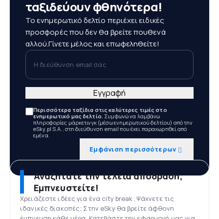
ταξιδεύουν φθηνότερα!
Το ενημερωτικό δελτίο περιέχει ειδικές
προσφορές που δεν θα βρείτε πουθενά
αλλού.Γίνετε μέλος και επωφεληθείτε!
Η διεύθυνση email σας
Εγγραφή
Περισσότερα ταξίδια στις καλύτερες τιμές στο
ενημερωτικό μας δελτίο.
Συμφωνώ να λαμβάνω
πληροφορίες μάρκετινγκ (μέσω ενημερωτικού δελτίου) από την
eSky.pl S.A., στη διεύθυνση email που έχει παραχωρηθεί από
εμένα.
Εμφάνιση περισσότερων
Αναζητάτε την τέλεια απόδραση;
Εμπνευστείτε!
Χρειάζεστε ιδέες για ένα city break; Ψάχνετε τις
ιδανικές διακοπές; Στην eSky θα βρείτε άφθονη
έμπνευση κάθε μέρα. Κατεβάστε την εφαρμογή μας για