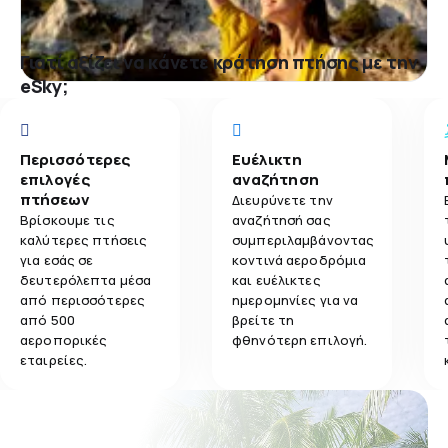
Γιατί αξίζει να κάνετε κράτηση πτήσης με την
eSky;
Περισσότερες
Ευέλικτη
επιλογές
αναζήτηση
πτήσεων
Διευρύνετε την
Βρίσκουμε τις
αναζήτησή σας
καλύτερες πτήσεις
συμπεριλαμβάνοντας
για εσάς σε
κοντινά αεροδρόμια
δευτερόλεπτα μέσα
και ευέλικτες
από περισσότερες
ημερομηνίες για να
από 500
βρείτε τη
αεροπορικές
φθηνότερη επιλογή.
εταιρείες.