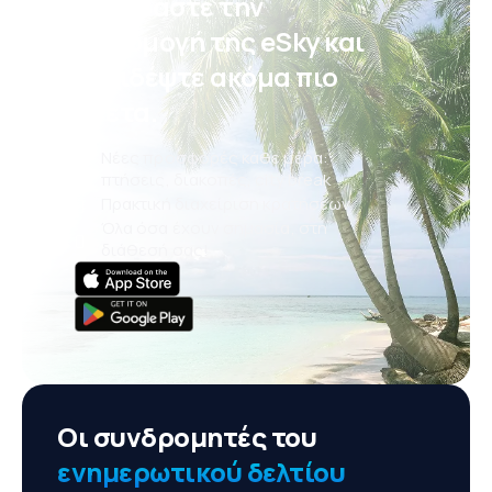
Κατεβάστε την
εφαρμογή της eSky και
ταξιδέψτε ακόμα πιο
άνετα.
Νέες προσφορές κάθε μέρα:
πτήσεις, διακοπές, city break
Πρακτική διαχείριση κρατήσεων
Όλα όσα έχουν σημασία, στη
διάθεσή σας!
Οι συνδρομητές του
ενημερωτικού δελτίου