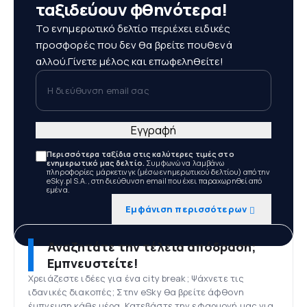
ταξιδεύουν φθηνότερα!
Το ενημερωτικό δελτίο περιέχει ειδικές
προσφορές που δεν θα βρείτε πουθενά
αλλού.Γίνετε μέλος και επωφεληθείτε!
Η διεύθυνση email σας
Εγγραφή
Περισσότερα ταξίδια στις καλύτερες τιμές στο
ενημερωτικό μας δελτίο.
Συμφωνώ να λαμβάνω
πληροφορίες μάρκετινγκ (μέσω ενημερωτικού δελτίου) από την
eSky.pl S.A., στη διεύθυνση email που έχει παραχωρηθεί από
εμένα.
Εμφάνιση περισσότερων
Αναζητάτε την τέλεια απόδραση;
Εμπνευστείτε!
Χρειάζεστε ιδέες για ένα city break; Ψάχνετε τις
ιδανικές διακοπές; Στην eSky θα βρείτε άφθονη
έμπνευση κάθε μέρα. Κατεβάστε την εφαρμογή μας για