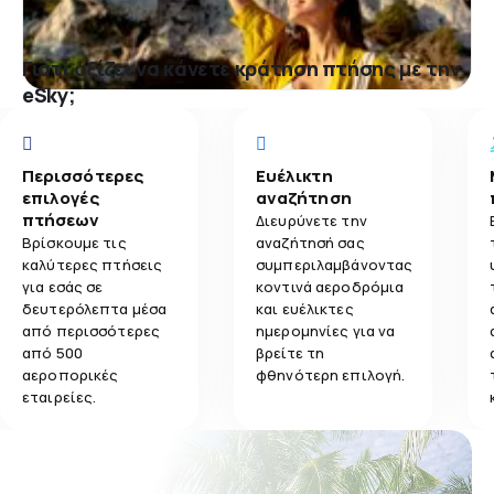
Γιατί αξίζει να κάνετε κράτηση πτήσης με την
eSky;
Περισσότερες
Ευέλικτη
επιλογές
αναζήτηση
πτήσεων
Διευρύνετε την
Βρίσκουμε τις
αναζήτησή σας
καλύτερες πτήσεις
συμπεριλαμβάνοντας
για εσάς σε
κοντινά αεροδρόμια
δευτερόλεπτα μέσα
και ευέλικτες
από περισσότερες
ημερομηνίες για να
από 500
βρείτε τη
αεροπορικές
φθηνότερη επιλογή.
εταιρείες.