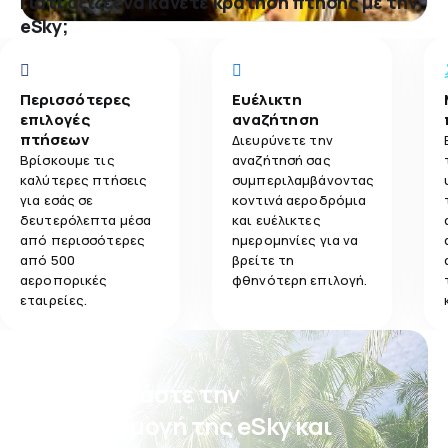
Γιατί αξίζει να κάνετε κράτηση πτήσης με την
eSky;
Περισσότερες
Ευέλικτη
επιλογές
αναζήτηση
πτήσεων
Διευρύνετε την
Βρίσκουμε τις
αναζήτησή σας
καλύτερες πτήσεις
συμπεριλαμβάνοντας
για εσάς σε
κοντινά αεροδρόμια
δευτερόλεπτα μέσα
και ευέλικτες
από περισσότερες
ημερομηνίες για να
από 500
βρείτε τη
αεροπορικές
φθηνότερη επιλογή.
εταιρείες.
Κατεβάστε την
εφαρμογή της eSky και