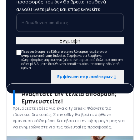
προσφορές που δεν θα βρείτε πουθενά
αλλού.Γίνετε μέλος και επωφεληθείτε!
Η διεύθυνση email σας
Εγγραφή
Περισσότερα ταξίδια στις καλύτερες τιμές στο
ενημερωτικό μας δελτίο.
Συμφωνώ να λαμβάνω
πληροφορίες μάρκετινγκ (μέσω ενημερωτικού δελτίου) από την
eSky.pl S.A., στη διεύθυνση email που έχει παραχωρηθεί από
εμένα.
Εμφάνιση περισσότερων
Αναζητάτε την τέλεια απόδραση;
Εμπνευστείτε!
Χρειάζεστε ιδέες για ένα city break; Ψάχνετε τις
ιδανικές διακοπές; Στην eSky θα βρείτε άφθονη
έμπνευση κάθε μέρα. Κατεβάστε την εφαρμογή μας για
να ενημερώνεστε για τις τελευταίες προσφορές.