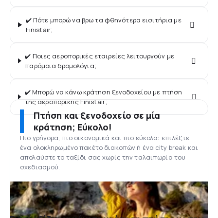
✔️ Πότε μπορώ να βρω τα φθηνότερα εισιτήρια με
Finistair;
✔️ Ποιες αεροπορικές εταιρείες λειτουργούν με
παρόμοια δρομολόγια;
✔️ Μπορώ να κάνω κράτηση ξενοδοχείου με πτήση
της αεροπορικής Finistair;
Πτήση και ξενοδοχείο σε μία
κράτηση; Εύκολο!
Πιο γρήγορα, πιο οικονομικά και πιο εύκολα: επιλέξτε
ένα ολοκληρωμένο πακέτο διακοπών ή ένα city break και
απολαύστε το ταξίδι σας χωρίς την ταλαιπωρία του
σχεδιασμού.