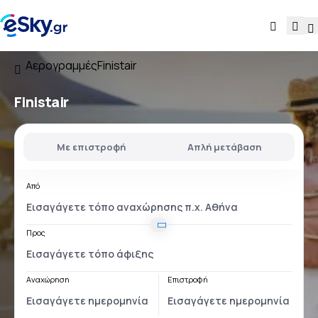
Αερογραμμές
Finistair
Finistair
Με επιστροφή
Απλή μετάβαση
Από
Προς
Αναχώρηση
Επιστροφή