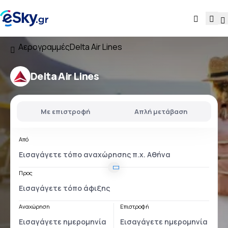
Αερογραμμές
Delta Air Lines
Delta Air Lines
Με επιστροφή
Απλή μετάβαση
Από
Προς
Αναχώρηση
Επιστροφή