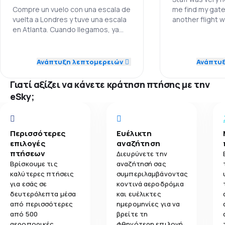
Compre un vuelo con una escala de
me find my gate
4,0
Άνεση ταξιδιού
vuelta a Londres y tuve una escala
another flight 
en Atlanta. Cuando llegamos, ya
it to my gate on
4,2
tarde, nos informaron sobre un
Μεταφορά αποσκευών
Προσωπικό
retraso en el vuelo y luego fue
3,0
Προσωπικό
cancelado. Fue espantoso. Yo
Ανάπτυξη λεπτομερειών
Ανάπτυ
3,5
Γεύματα
Ακρίβεια
venia enferma del estomago, pero
1,0
Ακρίβεια
ademas el servicio fue horrible. Una
Γιατί αξίζει να κάνετε κράτηση πτήσης με την
fila virtual, lentisima, y un hotel
Δίκτυο πτήσ
eSky;
malo, asi como unos vouchers de
1,0
Δίκτυο πτήσεων
comida de 12 dolares cada uno (2),
Τιμή εισιτηρ
que no cubrian el costo de las
1,0
Τιμή εισιτηρίου
comidas en USA ya que todo es
Περισσότερες
Ευέλικτη
Άνεση ταξιδι
caro. Mas encima, recien 24 horas
επιλογές
αναζήτηση
1,0
Άνεση ταξιδιού
despues nos lograron poner en un
πτήσεων
Διευρύνετε την
avion a Londres. Perdi dos dias de
Μεταφορά α
Βρίσκουμε τις
αναζήτησή σας
trabajo, totalmente atrasada. Fue
1,0
Μεταφορά αποσκευών
καλύτερες πτήσεις
συμπεριλαμβάνοντας
espantoso. Y no puedes pedir
για εσάς σε
κοντινά αεροδρόμια
Γεύματα
compensacion directa.
δευτερόλεπτα μέσα
και ευέλικτες
1,0
Γεύματα
από περισσότερες
ημερομηνίες για να
από 500
βρείτε τη
αεροπορικές
φθηνότερη επιλογή.