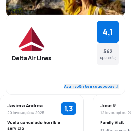
γνώμες
4,1
542
Delta Air Lines
κριτικές
4,5
Προσωπικό
Ανάπτυξη λεπτομερειών
4,3
Ακρίβεια
Javiera Andrea
Jose R
1,3
4,3
Δίκτυο πτήσεων
20 Ιανουαρίου 2025
12 Ιανουαρίου 2
Vuelo cancelado horrible
Family Visit
3,9
Τιμή εισιτηρίου
servicio
Staff was very h