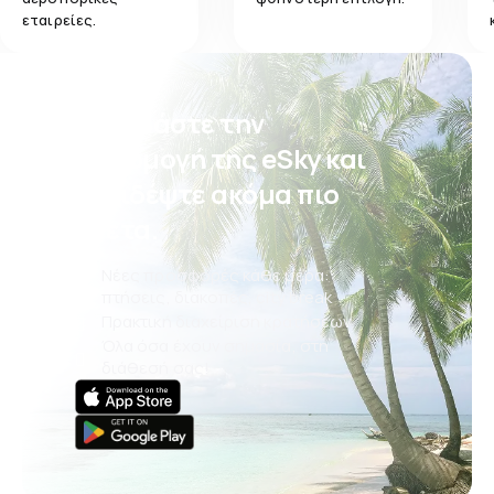
εταιρείες.
Κατεβάστε την
εφαρμογή της eSky και
ταξιδέψτε ακόμα πιο
άνετα.
Νέες προσφορές κάθε μέρα:
πτήσεις, διακοπές, city break
Πρακτική διαχείριση κρατήσεων
Όλα όσα έχουν σημασία, στη
διάθεσή σας!