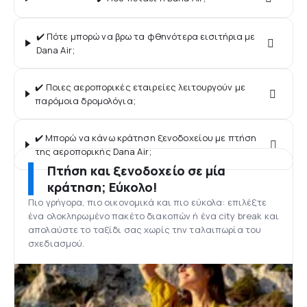
✔️ Πότε μπορώ να βρω τα φθηνότερα εισιτήρια με
Dana Air;
✔️ Ποιες αεροπορικές εταιρείες λειτουργούν με
παρόμοια δρομολόγια;
✔️ Μπορώ να κάνω κράτηση ξενοδοχείου με πτήση
της αεροπορικής Dana Air;
Πτήση και ξενοδοχείο σε μία
κράτηση; Εύκολο!
Πιο γρήγορα, πιο οικονομικά και πιο εύκολα: επιλέξτε
ένα ολοκληρωμένο πακέτο διακοπών ή ένα city break και
απολαύστε το ταξίδι σας χωρίς την ταλαιπωρία του
σχεδιασμού.