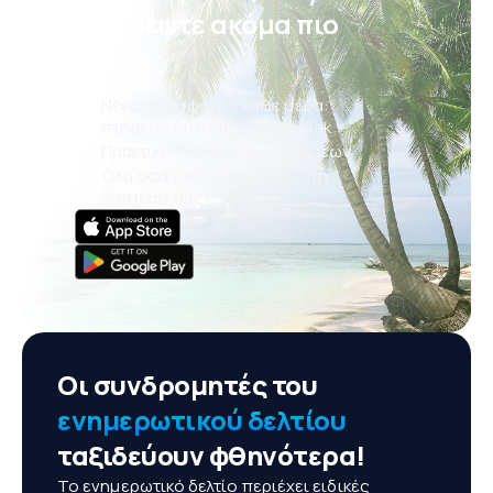
ταξιδέψτε ακόμα πιο
άνετα.
Νέες προσφορές κάθε μέρα:
πτήσεις, διακοπές, city break
Πρακτική διαχείριση κρατήσεων
Όλα όσα έχουν σημασία, στη
διάθεσή σας!
Οι συνδρομητές του
ενημερωτικού δελτίου
ταξιδεύουν φθηνότερα!
Το ενημερωτικό δελτίο περιέχει ειδικές