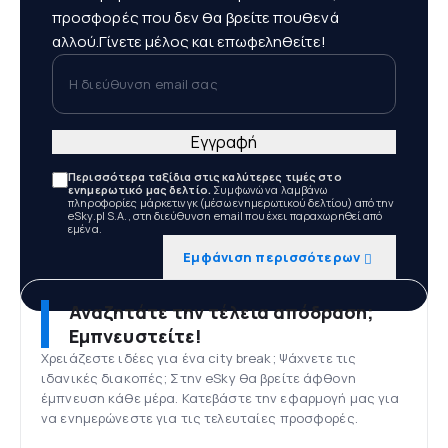
προσφορές που δεν θα βρείτε πουθενά
αλλού.Γίνετε μέλος και επωφεληθείτε!
Η διεύθυνση email σας
Εγγραφή
Περισσότερα ταξίδια στις καλύτερες τιμές στο
ενημερωτικό μας δελτίο.
Συμφωνώ να λαμβάνω
πληροφορίες μάρκετινγκ (μέσω ενημερωτικού δελτίου) από την
eSky.pl S.A., στη διεύθυνση email που έχει παραχωρηθεί από
εμένα.
Εμφάνιση περισσότερων
Αναζητάτε την τέλεια απόδραση;
Εμπνευστείτε!
Χρειάζεστε ιδέες για ένα city break; Ψάχνετε τις
ιδανικές διακοπές; Στην eSky θα βρείτε άφθονη
έμπνευση κάθε μέρα. Κατεβάστε την εφαρμογή μας για
να ενημερώνεστε για τις τελευταίες προσφορές.