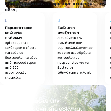
Γιατί αξίζει να κάνετε κράτηση πτήσης με την
eSky;
Περισσότερες
Ευέλικτη
επιλογές
αναζήτηση
πτήσεων
Διευρύνετε την
Βρίσκουμε τις
αναζήτησή σας
καλύτερες πτήσεις
συμπεριλαμβάνοντας
για εσάς σε
κοντινά αεροδρόμια
δευτερόλεπτα μέσα
και ευέλικτες
από περισσότερες
ημερομηνίες για να
από 500
βρείτε τη
αεροπορικές
φθηνότερη επιλογή.
εταιρείες.
Κατεβάστε την
εφαρμογή της eSky και