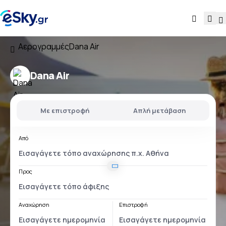
Αερογραμμές
Dana Air
Dana Air
Με επιστροφή
Απλή μετάβαση
Από
Προς
Αναχώρηση
Επιστροφή