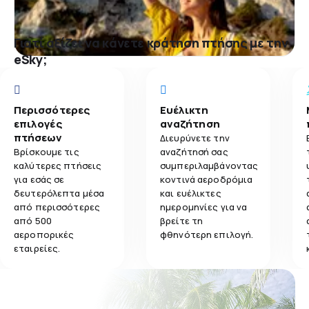
Γιατί αξίζει να κάνετε κράτηση πτήσης με την
eSky;
Περισσότερες
Ευέλικτη
επιλογές
αναζήτηση
πτήσεων
Διευρύνετε την
Βρίσκουμε τις
αναζήτησή σας
καλύτερες πτήσεις
συμπεριλαμβάνοντας
για εσάς σε
κοντινά αεροδρόμια
δευτερόλεπτα μέσα
και ευέλικτες
από περισσότερες
ημερομηνίες για να
από 500
βρείτε τη
αεροπορικές
φθηνότερη επιλογή.
εταιρείες.