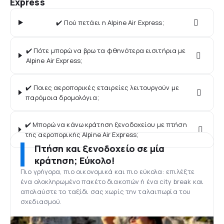
Express
✔️ Πού πετάει η Alpine Air Express;
✔️ Πότε μπορώ να βρω τα φθηνότερα εισιτήρια με
Alpine Air Express;
✔️ Ποιες αεροπορικές εταιρείες λειτουργούν με
παρόμοια δρομολόγια;
✔️ Μπορώ να κάνω κράτηση ξενοδοχείου με πτήση
της αεροπορικής Alpine Air Express;
Πτήση και ξενοδοχείο σε μία
κράτηση; Εύκολο!
Πιο γρήγορα, πιο οικονομικά και πιο εύκολα: επιλέξτε
ένα ολοκληρωμένο πακέτο διακοπών ή ένα city break και
απολαύστε το ταξίδι σας χωρίς την ταλαιπωρία του
σχεδιασμού.