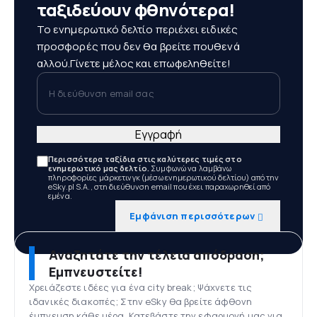
ταξιδεύουν φθηνότερα!
Το ενημερωτικό δελτίο περιέχει ειδικές
προσφορές που δεν θα βρείτε πουθενά
αλλού.Γίνετε μέλος και επωφεληθείτε!
Η διεύθυνση email σας
Εγγραφή
Περισσότερα ταξίδια στις καλύτερες τιμές στο
ενημερωτικό μας δελτίο.
Συμφωνώ να λαμβάνω
πληροφορίες μάρκετινγκ (μέσω ενημερωτικού δελτίου) από την
eSky.pl S.A., στη διεύθυνση email που έχει παραχωρηθεί από
εμένα.
Εμφάνιση περισσότερων
Αναζητάτε την τέλεια απόδραση;
Εμπνευστείτε!
Χρειάζεστε ιδέες για ένα city break; Ψάχνετε τις
ιδανικές διακοπές; Στην eSky θα βρείτε άφθονη
έμπνευση κάθε μέρα. Κατεβάστε την εφαρμογή μας για