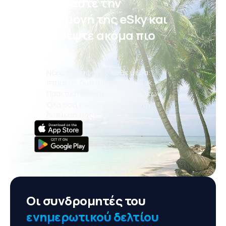
Κατεβάστε την
εφαρμογή της eSky και
ταξιδέψτε ακόμα πιο
άνετα.
Νέες προσφορές κάθε μέρα:
πτήσεις, διακοπές, city break
Πρακτική διαχείριση κρατήσεων
Όλα όσα έχουν σημασία, στη
διάθεσή σας!
Οι συνδρομητές του
ενημερωτικού δελτίου