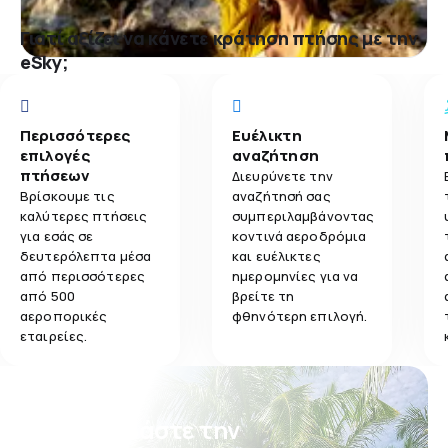
Γιατί αξίζει να κάνετε κράτηση πτήσης με την
eSky;
Περισσότερες
Ευέλικτη
επιλογές
αναζήτηση
πτήσεων
Διευρύνετε την
Βρίσκουμε τις
αναζήτησή σας
καλύτερες πτήσεις
συμπεριλαμβάνοντας
για εσάς σε
κοντινά αεροδρόμια
δευτερόλεπτα μέσα
και ευέλικτες
από περισσότερες
ημερομηνίες για να
από 500
βρείτε τη
αεροπορικές
φθηνότερη επιλογή.
εταιρείες.
Κατεβάστε την