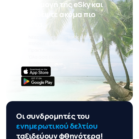
εφαρμογή της eSky και
ταξιδέψτε ακόμα πιο
άνετα.
Νέες προσφορές κάθε μέρα:
πτήσεις, διακοπές, city break
Πρακτική διαχείριση κρατήσεων
Όλα όσα έχουν σημασία, στη
διάθεσή σας!
Οι συνδρομητές του
ενημερωτικού δελτίου
ταξιδεύουν φθηνότερα!