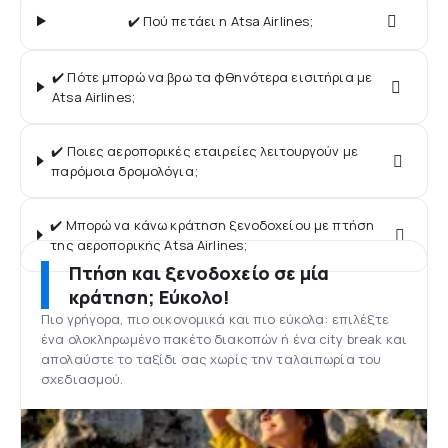
✔️ Πού πετάει η Atsa Airlines;
✔️ Πότε μπορώ να βρω τα φθηνότερα εισιτήρια με
Atsa Airlines;
✔️ Ποιες αεροπορικές εταιρείες λειτουργούν με
παρόμοια δρομολόγια;
✔️ Μπορώ να κάνω κράτηση ξενοδοχείου με πτήση
της αεροπορικής Atsa Airlines;
Πτήση και ξενοδοχείο σε μία
κράτηση; Εύκολο!
Πιο γρήγορα, πιο οικονομικά και πιο εύκολα: επιλέξτε
ένα ολοκληρωμένο πακέτο διακοπών ή ένα city break και
απολαύστε το ταξίδι σας χωρίς την ταλαιπωρία του
σχεδιασμού.