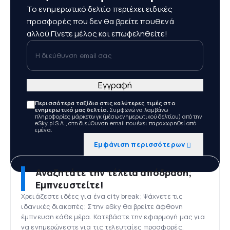
Το ενημερωτικό δελτίο περιέχει ειδικές
προσφορές που δεν θα βρείτε πουθενά
αλλού.Γίνετε μέλος και επωφεληθείτε!
Η διεύθυνση email σας
Εγγραφή
Περισσότερα ταξίδια στις καλύτερες τιμές στο
ενημερωτικό μας δελτίο.
Συμφωνώ να λαμβάνω
πληροφορίες μάρκετινγκ (μέσω ενημερωτικού δελτίου) από την
eSky.pl S.A., στη διεύθυνση email που έχει παραχωρηθεί από
εμένα.
Εμφάνιση περισσότερων
Αναζητάτε την τέλεια απόδραση;
Εμπνευστείτε!
Χρειάζεστε ιδέες για ένα city break; Ψάχνετε τις
ιδανικές διακοπές; Στην eSky θα βρείτε άφθονη
έμπνευση κάθε μέρα. Κατεβάστε την εφαρμογή μας για
να ενημερώνεστε για τις τελευταίες προσφορές.