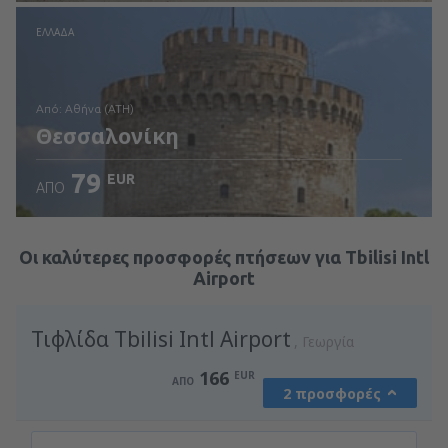
Ελέγξτε τις λεπτομέρειες
ΕΛΛΆΔΑ
από: Αθήνα (ATH)
Θεσσαλονίκη
79
EUR
ΑΠΌ
Ελέγξτε τις λεπτομέρειες
Οι καλύτερες προσφορές πτήσεων για Tbilisi Intl
Airport
Τιφλίδα Tbilisi Intl Airport
Γεωργία
166
EUR
ΑΠΌ
2 προσφορές