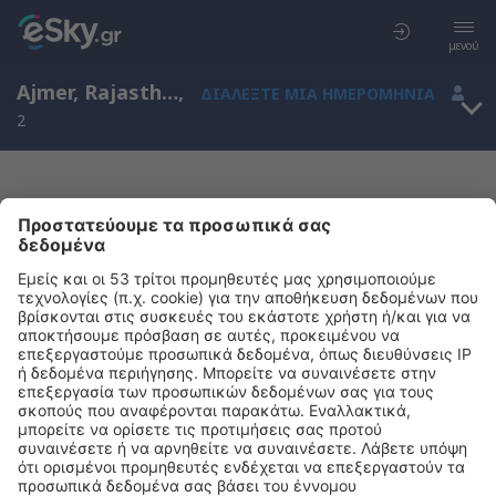
μενού
Ajmer, Rajasthan, Ινδία
,
ΔΙΑΛΈΞΤΕ ΜΙΑ ΗΜΕΡΟΜΗΝΊΑ
2
Δεν βρέθηκαν αποτελέσματα για αυτά
τα κριτήρια φίλτρων
Αλλάξτε τα κριτήρια του φίλτρου ή κάντε εκκαθάριση όλων των
φίλτρων
Εκκαθάριση όλων των φίλτρων