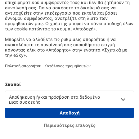
Copyright © eSky.gr. Με την επιφύλαξη παντός νομίμου δικαιώματος.