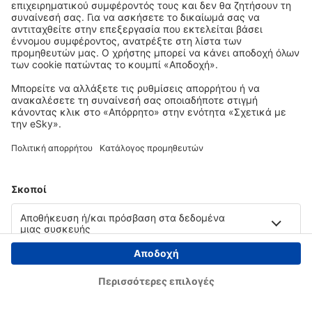
Copyright © eSky.gr. Με την επιφύλαξη παντός νομίμου δικαιώματος.