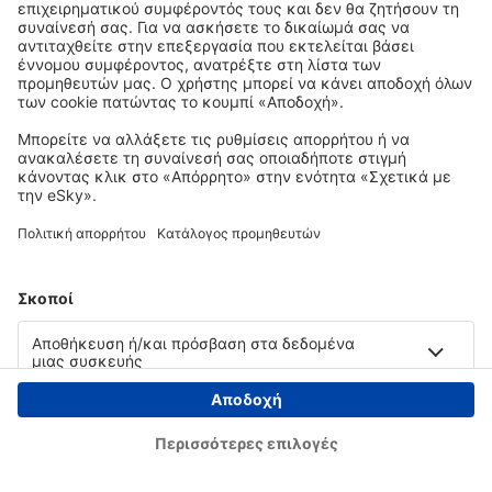
Copyright © eSky.gr. Με την επιφύλαξη παντός νομίμου δικαιώματος.