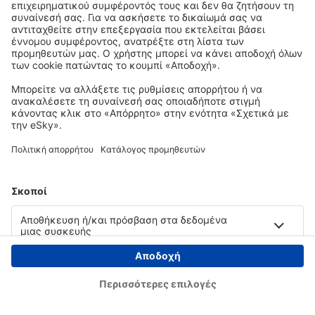
Copyright © eSky.gr. Με την επιφύλαξη παντός νομίμου δικαιώματος.