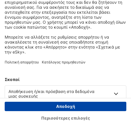
Copyright © eSky.gr. Με την επιφύλαξη παντός νομίμου δικαιώματος.