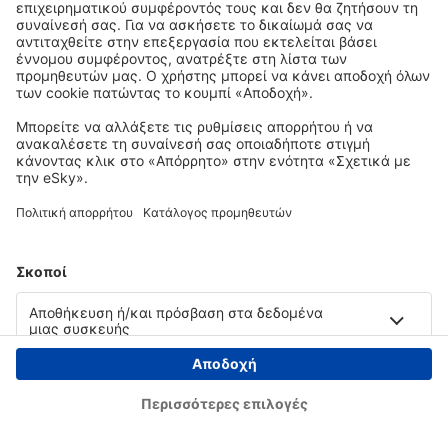
Copyright © eSky.gr. Με την επιφύλαξη παντός νομίμου δικαιώματος.