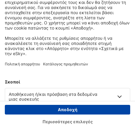
Copyright © eSky.gr. Με την επιφύλαξη παντός νομίμου δικαιώματος.