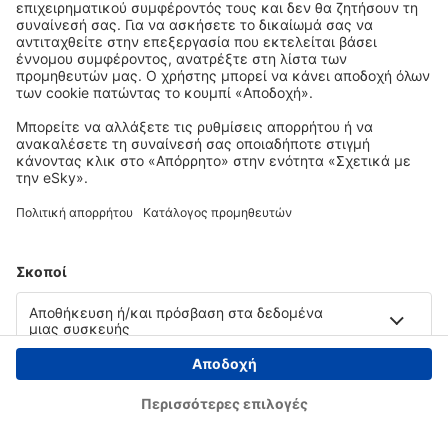
Copyright © eSky.gr. Με την επιφύλαξη παντός νομίμου δικαιώματος.