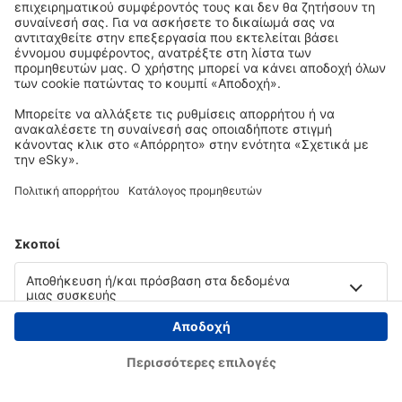
Copyright © eSky.gr. Με την επιφύλαξη παντός νομίμου δικαιώματος.