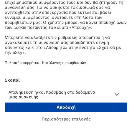
Copyright © eSky.gr. Με την επιφύλαξη παντός νομίμου δικαιώματος.