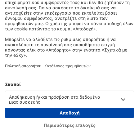
Copyright © eSky.gr. Με την επιφύλαξη παντός νομίμου δικαιώματος.