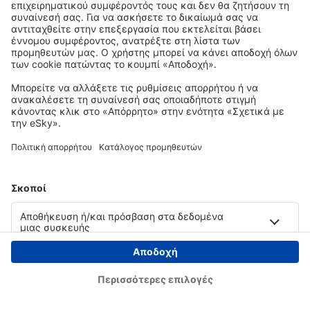
Copyright © eSky.gr. Με την επιφύλαξη παντός νομίμου δικαιώματος.